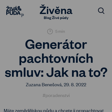
Živěna
Blog Živé půdy
5 min
Generátor
pachtovních
smluv: Jak na to?
Zuzana Benešová,
29. 8. 2022
#poradenstvi
Máte zemědělskou půdu a chcete ji propachtovat