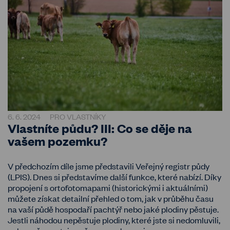
6. 6. 2024
PRO VLASTNÍKY
Vlastníte půdu? III: Co se děje na
vašem pozemku?
V předchozím díle jsme představili Veřejný registr půdy
(LPIS). Dnes si představíme další funkce, které nabízí. Díky
propojení s ortofotomapami (historickými i aktuálními)
můžete získat detailní přehled o tom, jak v průběhu času
na vaší půdě hospodaří pachtýř nebo jaké plodiny pěstuje.
Jestli náhodou nepěstuje plodiny, které jste si nedomluvili,