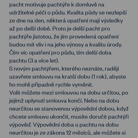
pacht motivuje pachtýře k domluvě na
udržitelné péči o půdu. Kvalita půdy se nezlepší
ze dne na den, některá opatření mají výsledky
až po delší době. Proto je delší pacht pro
pachtýře jistotou, že jím provedená opatření
budou mít vliv i na jeho výnosy a kvalitu úrody.
Čím víc opatření pro půdu, tím delší doba
pachtu (3 a více let).
S novým pachtýřem, kterého neznáte, raději
uzavřete smlouvu na kratší dobu (1 rok), abyste
ho mohli případně rychle vyměnit.
Volit můžete mezi smlouvou na dobu určitou, po
jejímž uplynutí smlouva končí. Nebo na dobu
neurčitou se stanovenou výpovědní dobou, když
chcete smlouvu ukončit, musíte doručit pachtýři
výpověď. Výpovědní doba u pachtu na dobu
neurčitou je ze zákona 12 měsíců, ale můžete si