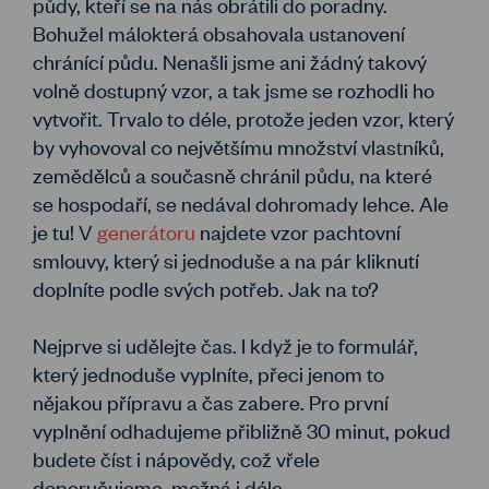
půdy, kteří se na nás obrátili do poradny.
Bohužel málokterá obsahovala ustanovení
chránící půdu. Nenašli jsme ani žádný takový
volně dostupný vzor, a tak jsme se rozhodli ho
vytvořit. Trvalo to déle, protože jeden vzor, který
by vyhovoval co největšímu množství vlastníků,
zemědělců a současně chránil půdu, na které
se hospodaří, se nedával dohromady lehce. Ale
je tu! V
generátoru
najdete vzor pachtovní
smlouvy, který si jednoduše a na pár kliknutí
doplníte podle svých potřeb. Jak na to?
Nejprve si udělejte čas. I když je to formulář,
který jednoduše vyplníte, přeci jenom to
nějakou přípravu a čas zabere. Pro první
vyplnění odhadujeme přibližně 30 minut, pokud
budete číst i nápovědy, což vřele
doporučujeme, možná i déle.