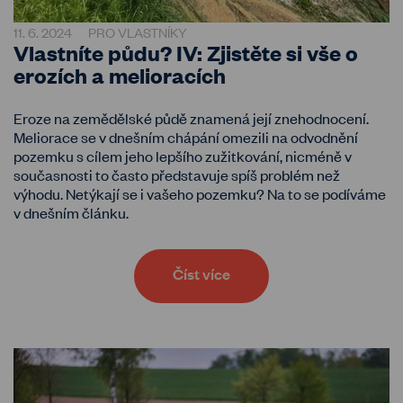
11. 6. 2024
PRO VLASTNÍKY
Vlastníte půdu? IV: Zjistěte si vše o
erozích a melioracích
Eroze na zemědělské půdě znamená její znehodnocení.
Meliorace se v dnešním chápání omezili na odvodnění
pozemku s cílem jeho lepšího zužitkování, nicméně v
současnosti to často představuje spíš problém než
výhodu. Netýkají se i vašeho pozemku? Na to se podíváme
v dnešním článku.
Číst více