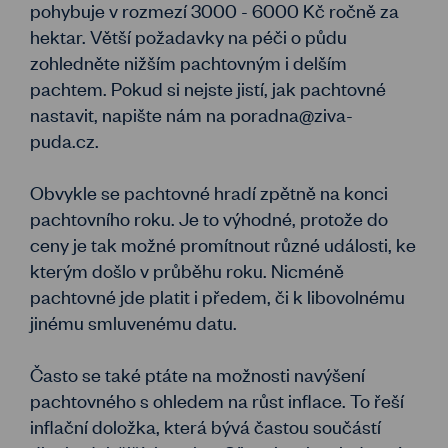
pohybuje v rozmezí 3000 - 6000 Kč ročně za
hektar. Větší požadavky na péči o půdu
zohledněte nižším pachtovným i delším
pachtem. Pokud si nejste jistí, jak pachtovné
nastavit, napište nám na poradna@ziva-
puda.cz.
Obvykle se pachtovné hradí zpětně na konci
pachtovního roku. Je to výhodné, protože do
ceny je tak možné promítnout různé události, ke
kterým došlo v průběhu roku. Nicméně
pachtovné jde platit i předem, či k libovolnému
jinému smluvenému datu.
Často se také ptáte na možnosti navýšení
pachtovného s ohledem na růst inflace. To řeší
inflační doložka, která bývá častou součástí