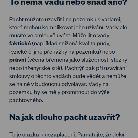
To nemá vadu nebo snad ano?
Pacht můžete uzavřít i na pozemku s vadami,
které mohou komplikovat jeho užívání. Vady ale
musíte ve smlouvě uvést. Může jít o vady
(například snížená kvalita půdy,
faktické
fyzické či jiné překážky na pozemku) nebo
(věcná břemena jako služebnosti stezky
právní
nebo inženýrské sítě). Pachtýř pak při uzavírání
smlouvy o těchto vadách bude vědět a nemůže
se na ně v budoucnu odvolávat. Vady na
pozemku by se měly promítnout do výše
pachtovného.
Na jak dlouho pacht uzavřít?
To je otázka k nezaplacení. Pamatujte, že delší