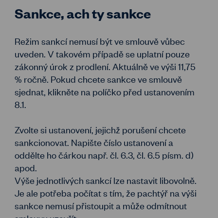
Sankce, ach ty sankce
Režim sankcí nemusí být ve smlouvě vůbec
uveden. V takovém případě se uplatní pouze
zákonný úrok z prodlení. Aktuálně ve výši 11,75
% ročně. Pokud chcete sankce ve smlouvě
sjednat, klikněte na políčko před ustanovením
8.1.
Zvolte si ustanovení, jejichž porušení chcete
sankcionovat. Napište číslo ustanovení a
oddělte ho čárkou např. čl. 6.3, čl. 6.5 písm. d)
apod.
Výše jednotlivých sankcí lze nastavit libovolně.
Je ale potřeba počítat s tím, že pachtýř na výši
sankce nemusí přistoupit a může odmítnout
smlouvu uzavřít.