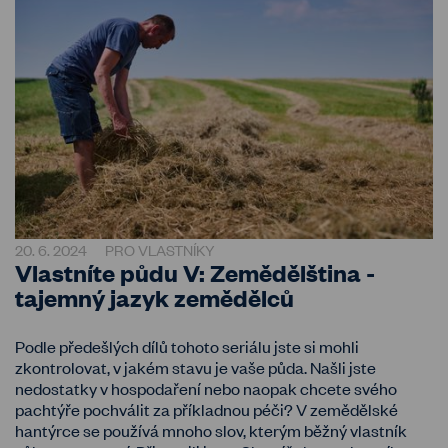
20. 6. 2024
PRO VLASTNÍKY
Vlastníte půdu V: Zemědělština -
tajemný jazyk zemědělců
Podle předešlých dílů tohoto seriálu jste si mohli
zkontrolovat, v jakém stavu je vaše půda. Našli jste
nedostatky v hospodaření nebo naopak chcete svého
pachtýře pochválit za příkladnou péči? V zemědělské
hantýrce se používá mnoho slov, kterým běžný vlastník