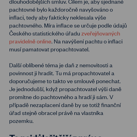
dlouhodobějších smluv. Cílem je, aby sjednané
pachtovné bylo každoročně navyšováno o
inflaci, tedy aby fakticky neklesala výše
pachtovného. Míra inflace se určuje podle údajů
Českého statistického úřadu
zveřejňovaných
pravidelně online
. Na navýšení pachtu o inflaci
musí pamatovat propachtovatel.
Další oblíbené téma je daň z nemovitosti a
povinnost ji hradit. Tu má propachtovatel a
doporučujeme to takto ve smlouvě ponechat.
Je jednodušší, když propachtovatel výši daně
promítne do pachtovného a hradí ji sám. V
případě nezaplacení daně by se totiž finanční
úřad stejně obracel právě na vlastníka
pozemku.
To nejdůležitější z práv a