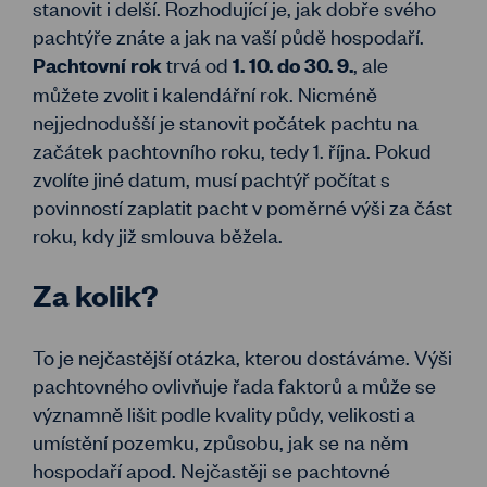
stanovit i delší. Rozhodující je, jak dobře svého
pachtýře znáte a jak na vaší půdě hospodaří.
trvá od
, ale
Pachtovní rok
1. 10. do 30. 9.
můžete zvolit i kalendářní rok. Nicméně
nejjednodušší je stanovit počátek pachtu na
začátek pachtovního roku, tedy 1. října. Pokud
zvolíte jiné datum, musí pachtýř počítat s
povinností zaplatit pacht v poměrné výši za část
roku, kdy již smlouva běžela.
Za kolik?
To je nejčastější otázka, kterou dostáváme. Výši
pachtovného ovlivňuje řada faktorů a může se
významně lišit podle kvality půdy, velikosti a
umístění pozemku, způsobu, jak se na něm
hospodaří apod. Nejčastěji se pachtovné