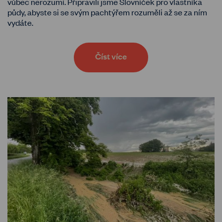
vůbec nerozumí. Připravili jsme Slovníček pro vlastníka
půdy, abyste si se svým pachtýřem rozuměli až se za ním
vydáte.
Číst více