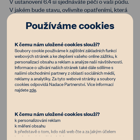
V ustanovení 6.4 si sjednáváte péči o vaši půdu.
V jakém bude stavu, ovlivníte opatřeními, která
můžete vybírat prostřednictvím
interaktivního
Používáme cookies
formuláře
. Některá opatření je možné realizovat
na každém pozemku, jiná pouze na pozemcích
s větší rozlohou (např. biopásy, pásové střídání
K čemu nám uložené cookies slouží?
plodin nebo agrolesnictví) nebo na specifických
Soubory cookie používáme k zajištění základních funkcí
webových stránek a ke zlepšení vašeho online zážitku, k
místech (zalesnění, polní mokřad). Pro některá
personalizaci obsahu a reklam a analýze naší návštěvnosti.
opatření musí zemědělec disponovat zvláštní
Informace o užívání našich stránek také dále sdílíme s
našimi obchodními partnery z oblasti sociálních médií,
technikou. Výběr opatření proto konzultujte s
reklamy a analytiky. Za tyto webové stránky a soubory
vaším pachtýřem. Pokud například zemědělec
cookies odpovídá Nadace Partnerství. Více informací
najdete
zde
.
nemá živočišnou výrobu, lze statková hnojiva
nahradit pěstováním meziplodin. Nevíte si rady?
Napište nám do
poradny
název katastrálního
K čemu nám uložené cookies slouží?
území a číslo LV nebo parcely, pomůžeme vám
k personalizování reklam
s tím.
k měření obsahu
V generátoru volíte buď první obecnou variantu
k představě o tom, kdo náš web čte a za jakým účelem
k vylepšování našich služeb
péče o půdu nebo se domluvíte na konkrétních