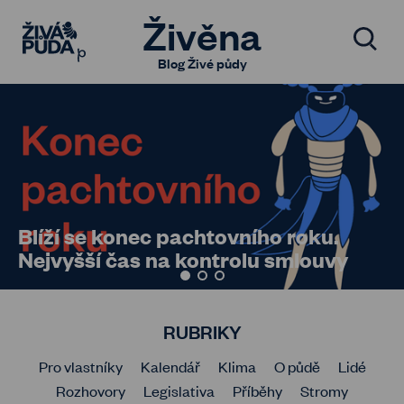
Živěna
Blog Živé půdy
Blíží se konec pachtovního roku.
Nejvyšší čas na kontrolu smlouvy
RUBRIKY
Pro vlastníky
Kalendář
Klima
O půdě
Lidé
Rozhovory
Legislativa
Příběhy
Stromy