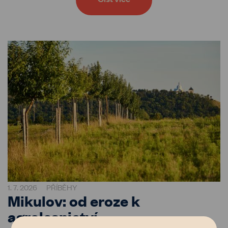
1. 7. 2026
PŘÍBĚHY
Mikulov: od eroze k
agrolesnictví