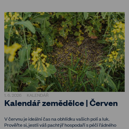
1. 6. 2026
KALENDÁŘ
Kalendář zemědělce | Červen
V červnu je ideální čas na obhlídku vašich polí a luk.
Prověřte si, jestli váš pachtýř hospodaří s péčí řádného