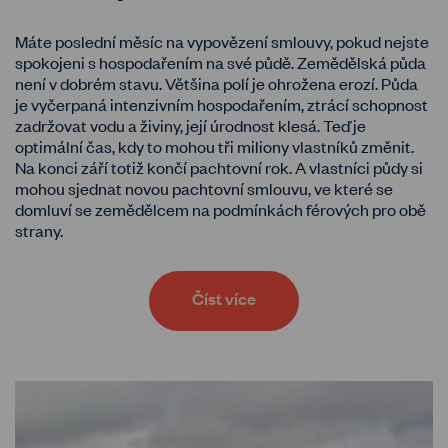
Máte poslední měsíc na vypovězení smlouvy, pokud nejste
spokojeni s hospodařením na své půdě. Zemědělská půda
není v dobrém stavu. Většina polí je ohrožena erozí. Půda
je vyčerpaná intenzivním hospodařením, ztrácí schopnost
zadržovat vodu a živiny, její úrodnost klesá. Teď je
optimální čas, kdy to mohou tři miliony vlastníků změnit.
Na konci září totiž končí pachtovní rok. A vlastníci půdy si
mohou sjednat novou pachtovní smlouvu, ve které se
domluví se zemědělcem na podmínkách férových pro obě
strany.
Číst více