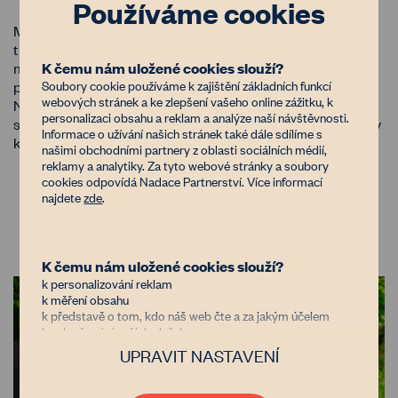
Používáme cookies
Město Mikulov je známé nejen svou historií a vinařskou
tradicí, ale také aktivním přístupem k péči o krajinu. V
K čemu nám uložené cookies slouží?
minulých letech vyčlenilo část zemědělských pozemků
Soubory cookie používáme k zajištění základních funkcí
pro vznik krajinných prvků a zatravněných polních cest.
webových stránek a ke zlepšení vašeho online zážitku, k
Nejznámějším příkladem je mandloňová alej u Kočičí
personalizaci obsahu a reklam a analýze naší návštěvnosti.
skály, která byla vysazena Okrašlovacím spolkem Mikulov
Informace o užívání našich stránek také dále sdílíme s
ke 30. výročí Sametové revoluce.
našimi obchodními partnery z oblasti sociálních médií,
reklamy a analytiky. Za tyto webové stránky a soubory
cookies odpovídá Nadace Partnerství. Více informací
najdete
zde
.
Číst více
K čemu nám uložené cookies slouží?
k personalizování reklam
k měření obsahu
k představě o tom, kdo náš web čte a za jakým účelem
k vylepšování našich služeb
UPRAVIT NASTAVENÍ
Důvěřujete nám?
Jsme nezisková organizace financovaná donory, kterým jde