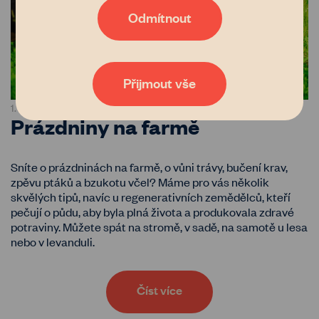
stejně jako nám o zastavení znehodnocování půdy v Česku.
Díky tomu, že nám dáte možnost uchovávat data o vaší
Odmítnout
aktivitě na našem webu, bude naše poradenství, databáze
vlastníků i zemědělců nebo například generátor
pachtovních smluv čím dál tím lepší a dostupnější. Pokud
vás zajímají podrobnosti, přečtěte si naše
zásady
zpracování osobních údajů
. Tak co, věříte nám?
Přijmout vše
1. 6. 2026
LIDÉ
Prázdniny na farmě
Sníte o prázdninách na farmě, o vůni trávy, bučení krav,
zpěvu ptáků a bzukotu včel? Máme pro vás několik
skvělých tipů, navíc u regenerativních zemědělců, kteří
pečují o půdu, aby byla plná života a produkovala zdravé
potraviny. Můžete spát na stromě, v sadě, na samotě u lesa
nebo v levanduli.
Číst více