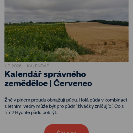
1. 7. 2026
KALENDÁŘ
Kalendář správného
zemědělce | Červenec
Žně v plném proudu obnažují půdu. Holá půda v kombinaci
s letními vedry může být pro půdní živáčky zničující. Co s
tím? Rychle půdu pokrýt.
Číst více