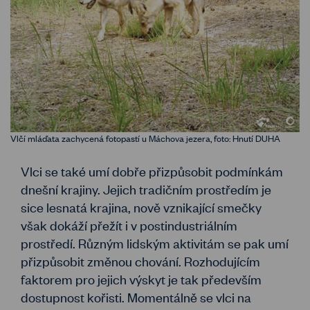
Vlčí mláďata zachycená fotopastí u Máchova jezera, foto: Hnutí DUHA
Vlci se také umí dobře přizpůsobit podmínkám
dnešní krajiny. Jejich tradičním prostředím je
sice lesnatá krajina, nově vznikající smečky
však dokáží přežít i v postindustriálním
prostředí. Různým lidským aktivitám se pak umí
přizpůsobit změnou chování. Rozhodujícím
faktorem pro jejich výskyt je tak především
dostupnost kořisti. Momentálně se vlci na