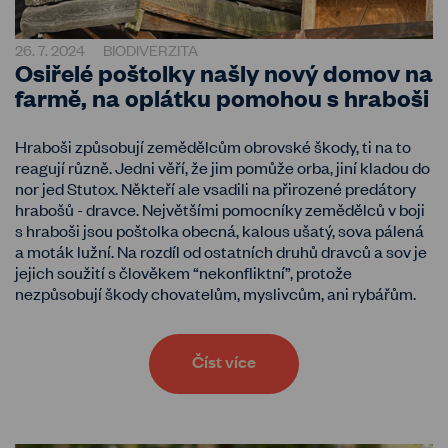
26. 7. 2024
BIODIVERZITA
Osiřelé poštolky našly nový domov na
farmě, na oplátku pomohou s hraboši
Hraboši způsobují zemědělcům obrovské škody, ti na to
reagují různě. Jedni věří, že jim pomůže orba, jiní kladou do
nor jed Stutox. Někteří ale vsadili na přirozené predátory
hrabošů - dravce. Největšími pomocníky zemědělců v boji
s hraboši jsou poštolka obecná, kalous ušatý, sova pálená
a moták lužní. Na rozdíl od ostatních druhů dravců a sov je
jejich soužití s člověkem “nekonfliktní”, protože
nezpůsobují škody chovatelům, myslivcům, ani rybářům.
Číst více