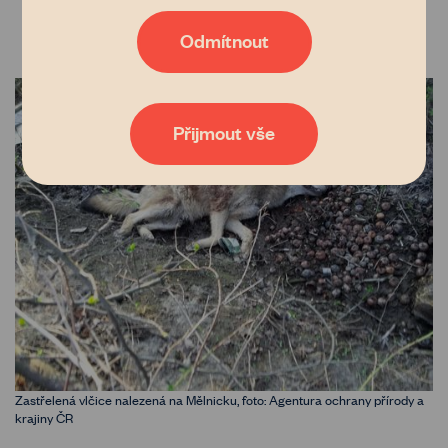
lesních ekosystémů přizpůsobovat se
stejně jako nám o zastavení znehodnocování půdy v Česku.
Díky tomu, že nám dáte možnost uchovávat data o vaší
klimatické změně.
Odmítnout
aktivitě na našem webu, bude naše poradenství, databáze
vlastníků i zemědělců nebo například generátor
pachtovních smluv čím dál tím lepší a dostupnější. Pokud
vás zajímají podrobnosti, přečtěte si naše
zásady
zpracování osobních údajů
. Tak co, věříte nám?
Přijmout vše
Zastřelená vlčice nalezená na Mělnicku, foto: Agentura ochrany přírody a
krajiny ČR