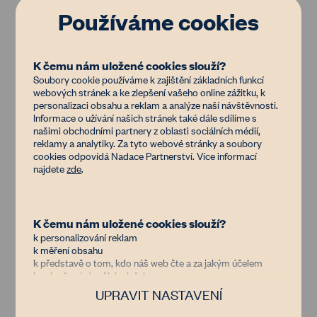
překážek však v posledních letech a
Používáme cookies
desetiletích prudce roste a krajina se tak stává
pro šelmy i další zvířata obtížněji průchodnou.
K čemu nám uložené cookies slouží?
Hlavní bariéry v migraci velkých savců jsou
Soubory cookie používáme k zajištění základních funkcí
především hustá silniční síť, železnice, největší
webových stránek a ke zlepšení vašeho online zážitku, k
vodní toky a plochy, oplocené areály, sídla a
personalizaci obsahu a reklam a analýze naší návštěvnosti.
Informace o užívání našich stránek také dále sdílíme s
bezlesí. Zlepšení propojování vzdálených
našimi obchodními partnery z oblasti sociálních médií,
lesních stanovišť je navíc potřebné i kvůli
reklamy a analytiky. Za tyto webové stránky a soubory
cookies odpovídá Nadace Partnerství. Více informací
probíhající změně klimatu, která s sebou přináší
najdete
zde
.
i změny v podmínkách pro výskyt mnoha druhů
živočichů. Šance na přežití těchto druhů v české
krajině by měla zvýšit možnost samovolných
K čemu nám uložené cookies slouží?
přesunů do nových oblastí. Jsou to právě
k personalizování reklam
k měření obsahu
migračních nároky velkých šelem, které pod
k představě o tom, kdo náš web čte a za jakým účelem
sebe zahrnují i potřeby mnoha dalších menších
k vylepšování našich služeb
druhů. Podpora prostorových potřeb vlků by tak
UPRAVIT NASTAVENÍ
Důvěřujete nám?
měla pozitivní dopad na celkovou schopnost
Jsme nezisková organizace financovaná donory, kterým jde