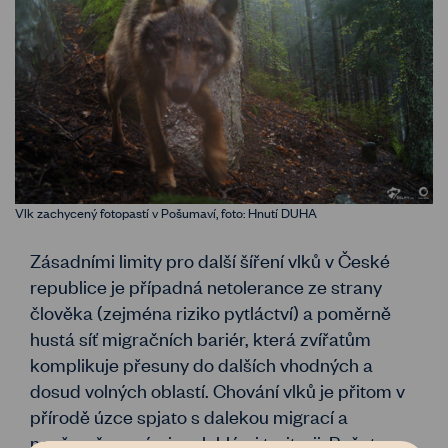
Vlk zachycený fotopastí v Pošumaví, foto: Hnutí DUHA
Zásadními limity pro další šíření vlků v České
republice je případná netolerance ze strany
člověka (zejména riziko pytláctví) a poměrně
hustá síť migračních bariér, která zvířatům
komplikuje přesuny do dalších vhodných a
dosud volných oblastí. Chování vlků je přitom v
přírodě úzce spjato s dalekou migrací a
nepřerušovanými rozlehlými teritorii. Počet