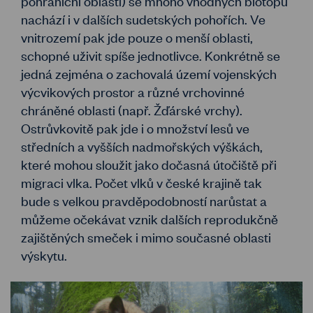
pohraniční oblasti) se mnoho vhodných biotopů
nachází i v dalších sudetských pohořích. Ve
vnitrozemí pak jde pouze o menší oblasti,
schopné uživit spíše jednotlivce. Konkrétně se
jedná zejména o zachovalá území vojenských
výcvikových prostor a různé vrchovinné
chráněné oblasti (např. Žďárské vrchy).
Ostrůvkovitě pak jde i o množství lesů ve
středních a vyšších nadmořských výškách,
které mohou sloužit jako dočasná útočiště při
migraci vlka. Počet vlků v české krajině tak
bude s velkou pravděpodobností narůstat a
můžeme očekávat vznik dalších reprodukčně
zajištěných smeček i mimo současné oblasti
výskytu.