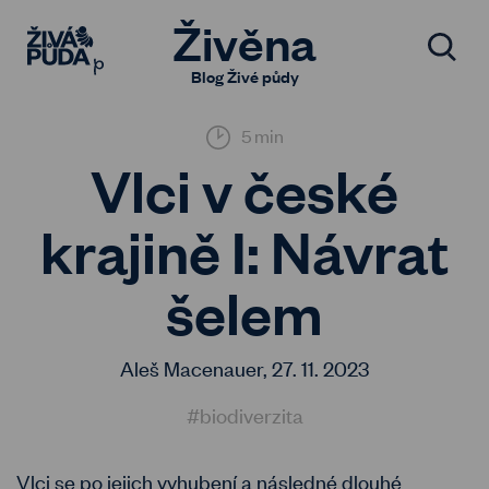
Živěna
Blog Živé půdy
5 min
Vlci v české
krajině I: Návrat
šelem
Aleš Macenauer,
27. 11. 2023
#biodiverzita
Vlci se po jejich vyhubení a následné dlouhé