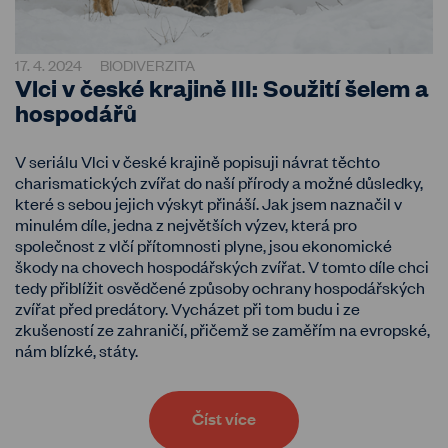
17. 4. 2024
BIODIVERZITA
Vlci v české krajině III: Soužití šelem a
hospodářů
V seriálu Vlci v české krajině popisuji návrat těchto
charismatických zvířat do naší přírody a možné důsledky,
které s sebou jejich výskyt přináší. Jak jsem naznačil v
minulém díle, jedna z největších výzev, která pro
společnost z vlčí přítomnosti plyne, jsou ekonomické
škody na chovech hospodářských zvířat. V tomto díle chci
tedy přiblížit osvědčené způsoby ochrany hospodářských
zvířat před predátory. Vycházet při tom budu i ze
zkušeností ze zahraničí, přičemž se zaměřím na evropské,
nám blízké, státy.
Číst více