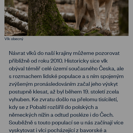
Vlk obecný
Návrat vlků do naší krajiny můžeme pozorovat
přibližně od roku 2010. Historicky sice vlk
obýval téměř celé území současného Česka, ale
s rozmachem lidské populace a s ním spojeným
zvýšeným pronásledováním začal jeho výskyt
postupně klesat, až byl během 19. století zcela
vyhuben. Ke zvratu došlo na přelomu tisíciletí,
kdy se z Pobaltí rozšířil do polských a
německých nížin a odtud posléze i do Čech.
Souběžně s touto populací se u nás začínají více
vyskytovat i vlci pocházející z bavorské a