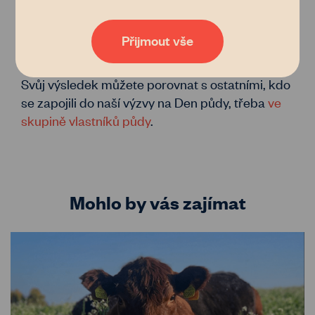
Ukažte nám své spoďáry
pachtovních smluv čím dál tím lepší a dostupnější. Pokud
vás zajímají podrobnosti, přečtěte si naše
zásady
zpracování osobních údajů
. Tak co, věříte nám?
Přijmout vše
Nezapomeňte spodní prádlo vyfotit před
zakopáním a po testovacích dvou měsících.
Svůj výsledek můžete porovnat s ostatními, kdo
se zapojili do naší výzvy na Den půdy, třeba
ve
skupině vlastníků půdy
.
Mohlo by vás zajímat