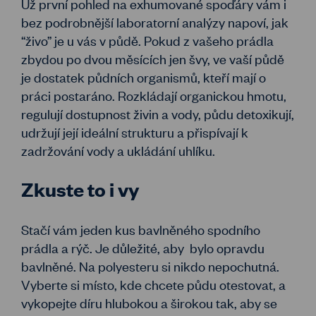
Už první pohled na exhumované spoďáry vám i
bez podrobnější laboratorní analýzy napoví, jak
“živo” je u vás v půdě. Pokud z vašeho prádla
zbydou po dvou měsících jen švy, ve vaší půdě
je dostatek půdních organismů, kteří mají o
práci postaráno. Rozkládají organickou hmotu,
regulují dostupnost živin a vody, půdu detoxikují,
udržují její ideální strukturu a přispívají k
zadržování vody a ukládání uhlíku.
Zkuste to i vy
Stačí vám jeden kus bavlněného spodního
prádla a rýč. Je důležité, aby bylo opravdu
bavlněné. Na polyesteru si nikdo nepochutná.
Vyberte si místo, kde chcete půdu otestovat, a
vykopejte díru hlubokou a širokou tak, aby se