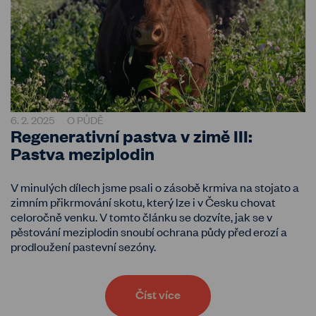
6. 2. 2025
O PŮDĚ
Regenerativní pastva v zimě III:
Pastva meziplodin
V minulých dílech jsme psali o zásobě krmiva na stojato a
zimním přikrmování skotu, který lze i v Česku chovat
celoročně venku. V tomto článku se dozvíte, jak se v
pěstování meziplodin snoubí ochrana půdy před erozí a
prodloužení pastevní sezóny.
Číst více