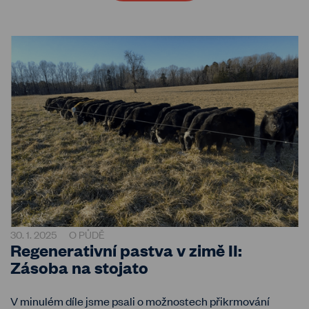
30. 1. 2025
O PŮDĚ
Regenerativní pastva v zimě II:
Zásoba na stojato
V minulém díle jsme psali o možnostech přikrmování