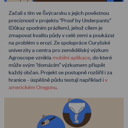
Začali s tím ve Švýcarsku s jejich pověstnou
precizností v projektu “Proof by Underpants”
(Důkaz spodním prádlem), jehož cílem je
zmapovat kvalitu půdy v celé zemi a poukázat
na problém s erozí. Ze spolupráce Curyšské
univerzity a centra pro zemědělský výzkum
Agroscope vznikla
mobilní aplikace
, do které
může svým “domácím” výzkumem přispět
každý občan. Projekt se postupně rozšířil i za
hranice - úspěšně půdu testují například i
v
americkém Oregonu
.