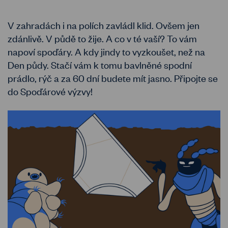
V zahradách i na polích zavládl klid. Ovšem jen
zdánlivě. V půdě to žije. A co v té vaší? To vám
napoví spoďáry. A kdy jindy to vyzkoušet, než na
Den půdy. Stačí vám k tomu bavlněné spodní
prádlo, rýč a za 60 dní budete mít jasno. Připojte se
do Spoďárové výzvy!