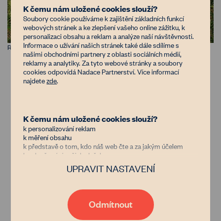
K čemu nám uložené cookies slouží?
Soubory cookie používáme k zajištění základních funkcí
webových stránek a ke zlepšení vašeho online zážitku, k
personalizaci obsahu a reklam a analýze naší návštěvnosti.
Informace o užívání našich stránek také dále sdílíme s
Rozložené spoďáry. Zdroj: Facebook Czech Organics
našimi obchodními partnery z oblasti sociálních médií,
reklamy a analytiky. Za tyto webové stránky a soubory
V opačném případě se vám váš testovací kus
cookies odpovídá Nadace Partnerství. Více informací
najdete
zde
.
rozloží minimálně a to je čas na přehodnocení
péče o půdu. Někdy pro regeneraci půdy stačí
jen malá změna. Podívejte se na seznam našich
K čemu nám uložené cookies slouží?
opatření pro půdu
, kde najdete doporučení i
k personalizování reklam
možnosti financování. A pokud se jedná o větší
k měření obsahu
k představě o tom, kdo náš web čte a za jakým účelem
kus půdy, se kterým si nevíte rady, napište nám
k vylepšování našich služeb
do
poradny
. Zdarma vám pomůžeme se
UPRAVIT NASTAVENÍ
změnou hospodaření, férovou pachtovní
Důvěřujete nám?
Jsme nezisková organizace financovaná donory, kterým jde
smlouvou nebo konkrétním opatřením pro
stejně jako nám o zastavení znehodnocování půdy v Česku.
půdu.
Díky tomu, že nám dáte možnost uchovávat data o vaší
Odmítnout
aktivitě na našem webu, bude naše poradenství, databáze
vlastníků i zemědělců nebo například generátor