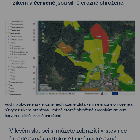
rizikem a
jsou silně erozně ohrožené.
červené
Půdní bloky: zelená - erozně neohrožené, žlutá - mírně erozně ohrožené s
nízkým rizikem, oranžová - mírně erozně ohrožené s vysokým rizikem,
červená - silně erozně ohrožené.
V levém sloupci si můžete zobrazit i vrstevnice
(hnědé čáry) a odtokové linie (modré čáry).