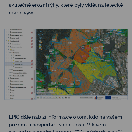
skutečné erozní rýhy, které byly vidět na letecké
mapě výše.
LPIS dále nabízí informace o tom, kdo na vašem
pozemku hospodařil v minulosti. V levém
sloupci vyhledejte kategorii “Díly půdních bloků”,