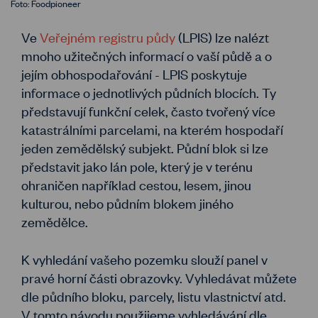
Foto: Foodpioneer
Ve
Veřejném registru půdy
(LPIS) lze nalézt
mnoho užitečných informací o vaší půdě a o
jejím obhospodařování - LPIS poskytuje
informace o jednotlivých půdních blocích. Ty
představují funkční celek, často tvořený více
katastrálními parcelami, na kterém hospodaří
jeden zemědělský subjekt. Půdní blok si lze
představit jako lán pole, který je v terénu
ohraničen například cestou, lesem, jinou
kulturou, nebo půdním blokem jiného
zemědělce.
K vyhledání vašeho pozemku slouží panel v
pravé horní části obrazovky. Vyhledávat můžete
dle půdního bloku, parcely, listu vlastnictví atd.
V tomto návodu použijeme vyhledávání dle