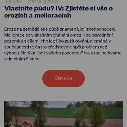
11. 6. 2024
PRO VLASTNÍKY
Vlastníte půdu? IV: Zjistěte si vše o
erozích a melioracích
Eroze na zemědělské půdě znamená její znehodnocení.
Meliorace se v dnešním chápání omezili na odvodnění
pozemku s cílem jeho lepšího zužitkování, nicméně v
současnosti to často představuje spíš problém než
výhodu. Netýkají se i vašeho pozemku? Na to se podíváme
v dnešním článku.
Číst více