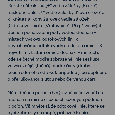
Rozklikněte ikonu „+“ vedle záložky „Eroze“,
následně další „+“ vedle záložky „Nová eroze“ a
klikněte na ikony žárovek vedle záložek
„Odtokové linie“ a „Vrstevnice“. Při přívalových
deštích po nasycení půdy vodou, dochází v
místech výskytu odtokových linií k
povrchovému odtoku vody a odnosu ornice. K
největším ztrátám ornice dochází v místech,
kde se četné modře zobrazené linie seskupují
ve výraznější (tučné) modré čáry (dráhy
soustředěného odtoku), případně jsou doplněné
o přerušovanou žlutou nebo červenou čáru.
Námi řešená parcela (zvýrazněná červeně) se
nachází na mírně erozně ohrožených půdních
blocích. Všimněte si, že odtokové linie, které se
nyní zobrazily na mapě, přibližně kopírují