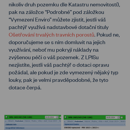
nikoliv druh pozemku dle Katastru nemovitostí),
pak na záložce “Podrobné” pod záložkou
“Vymezení Enviro” můžete zjistit, jestli váš
pachtýř využívá nadstavbové dotační tituly
Ošetřování trvalých travních porostů
. Pokud ne,
doporučujeme se s ním domluvit na jejich
využívání, neboť mu pokryjí náklady na
zvýšenou péči o váš pozemek. Z LPISu
nezjistíte, jestli váš pachtýř o dotaci opravu
požádal, ale pokud je zde vymezený nějaký typ
louky, pak je velmi pravděpodobné, že tyto
dotace čerpá.