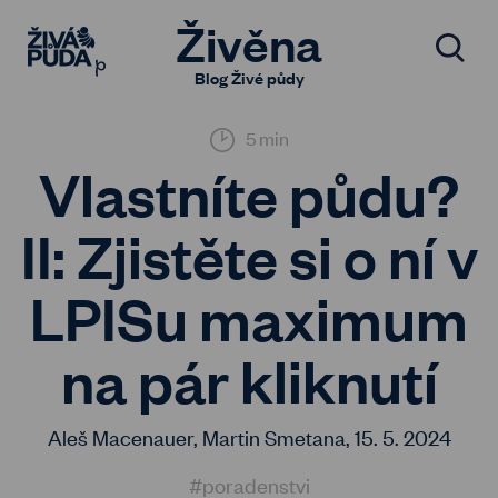
Živěna
Blog Živé půdy
5 min
Vlastníte půdu?
II: Zjistěte si o ní v
LPISu maximum
na pár kliknutí
Aleš Macenauer, Martin Smetana,
15. 5. 2024
#poradenstvi