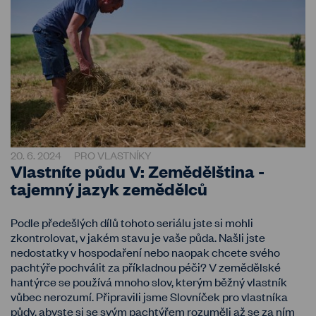
20. 6. 2024
PRO VLASTNÍKY
Vlastníte půdu V: Zemědělština -
tajemný jazyk zemědělců
Podle předešlých dílů tohoto seriálu jste si mohli
zkontrolovat, v jakém stavu je vaše půda. Našli jste
nedostatky v hospodaření nebo naopak chcete svého
pachtýře pochválit za příkladnou péči? V zemědělské
hantýrce se používá mnoho slov, kterým běžný vlastník
vůbec nerozumí. Připravili jsme Slovníček pro vlastníka
půdy, abyste si se svým pachtýřem rozuměli až se za ním