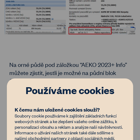
Na orné půdě pod záložkou “AEKO 2023+ Info”
můžete zjistit, jestli je možné na půdní blok
čerpat dotace na
pěstování meziplodin
nebo
Používáme cookies
pozemek
zatravnit
.
K čemu nám uložené cookies slouží?
Soubory cookie používáme k zajištění základních funkcí
webových stránek a ke zlepšení vašeho online zážitku, k
personalizaci obsahu a reklam a analýze naší návštěvnosti.
Informace o užívání našich stránek také dále sdílíme s
našimi obchodními partnery z oblasti sociálních médií,