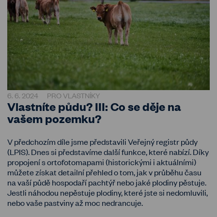
6. 6. 2024
PRO VLASTNÍKY
Vlastníte půdu? III: Co se děje na
vašem pozemku?
V předchozím díle jsme představili Veřejný registr půdy
(LPIS). Dnes si představíme další funkce, které nabízí. Díky
propojení s ortofotomapami (historickými i aktuálními)
můžete získat detailní přehled o tom, jak v průběhu času
na vaší půdě hospodaří pachtýř nebo jaké plodiny pěstuje.
Jestli náhodou nepěstuje plodiny, které jste si nedomluvili,
nebo vaše pastviny až moc nedrancuje.