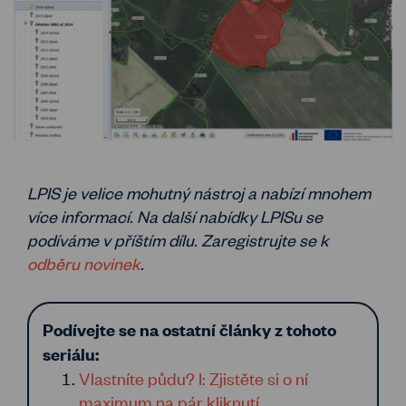
LPIS je velice mohutný nástroj a nabízí mnohem
více informací. Na další nabídky LPISu se
podíváme v příštím dílu. Zaregistrujte se k
odběru novinek
.
Podívejte se na ostatní články z tohoto
seriálu:
Vlastníte půdu? I: Zjistěte si o ní
maximum na pár kliknutí