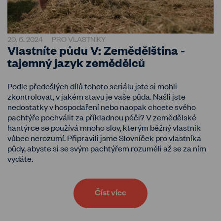
20. 6. 2024
PRO VLASTNÍKY
Vlastníte půdu V: Zemědělština -
tajemný jazyk zemědělců
Podle předešlých dílů tohoto seriálu jste si mohli
zkontrolovat, v jakém stavu je vaše půda. Našli jste
nedostatky v hospodaření nebo naopak chcete svého
pachtýře pochválit za příkladnou péči? V zemědělské
hantýrce se používá mnoho slov, kterým běžný vlastník
vůbec nerozumí. Připravili jsme Slovníček pro vlastníka
půdy, abyste si se svým pachtýřem rozuměli až se za ním
vydáte.
Číst více