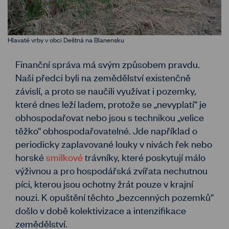
Hlavaté vrby v obci Deštná na Blanensku
Finanční správa má svým způsobem pravdu.
Naši předci byli na zemědělství existenčně
závislí, a proto se naučili využívat i pozemky,
které dnes leží ladem, protože se „nevyplatí“ je
obhospodařovat nebo jsou s technikou „velice
těžko“ obhospodařovatelné. Jde například o
periodicky zaplavované louky v nivách řek nebo
horské
smilkové
trávníky, které poskytují málo
výživnou a pro hospodářská zvířata nechutnou
píci, kterou jsou ochotny žrát pouze v krajní
nouzi. K opuštění těchto „bezcenných pozemků“
došlo v době kolektivizace a intenzifikace
zemědělství.