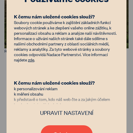
K čemu nám uložené cookies slouží?
Soubory cookie používáme k zajištění základních funkcí
webových stránek a ke zlepšení vašeho online zážitku, k
personalizaci obsahu a reklam a analýze naší návštěvnosti.
Informace o užívání našich stránek také dále sdílíme s
našimi obchodními partnery z oblasti sociálních médií,
reklamy a analytiky. Za tyto webové stránky a soubory
Remízek mezi poli
cookies odpovídá Nadace Partnerství. Více informací
najdete
zde
.
Návrat k tradičnímu využití
Vlastníci se snaží najít nějaké využití
K čemu nám uložené cookies slouží?
k personalizování reklam
„bezcenných pozemků“. Nejčastěji je napadne
k měření obsahu
je zalesnit. Tím ale mohou napáchat více škody
k představě o tom, kdo náš web čte a za jakým účelem
k vylepšování našich služeb
než užitku. I na malém paloučku může být
UPRAVIT NASTAVENÍ
nějaký vzácný živočich nebo rostlina. Každý
Důvěřujete nám?
takový záměr je dobré předem konzultovat s
Jsme nezisková organizace financovaná donory, kterým jde
stejně jako nám o zastavení znehodnocování půdy v Česku.
místní pobočkou
AOPK ČR
.
Díky tomu, že nám dáte možnost uchovávat data o vaší