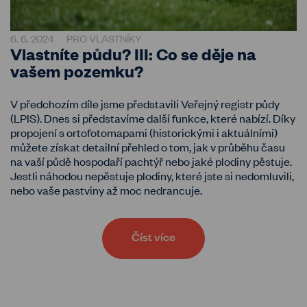
6. 6. 2024
PRO VLASTNÍKY
Vlastníte půdu? III: Co se děje na
vašem pozemku?
V předchozím díle jsme představili Veřejný registr půdy
(LPIS). Dnes si představíme další funkce, které nabízí. Díky
propojení s ortofotomapami (historickými i aktuálními)
můžete získat detailní přehled o tom, jak v průběhu času
na vaší půdě hospodaří pachtýř nebo jaké plodiny pěstuje.
Jestli náhodou nepěstuje plodiny, které jste si nedomluvili,
nebo vaše pastviny až moc nedrancuje.
Číst více