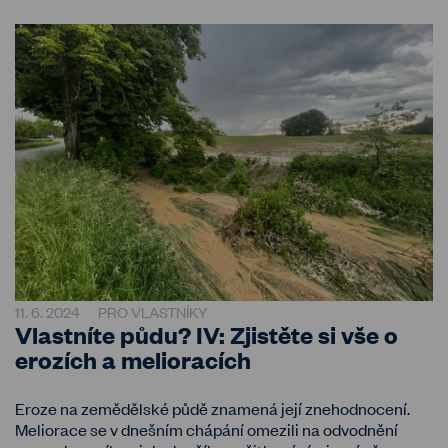
11. 6. 2024
PRO VLASTNÍKY
Vlastníte půdu? IV: Zjistěte si vše o
erozích a melioracích
Eroze na zemědělské půdě znamená její znehodnocení.
Meliorace se v dnešním chápání omezili na odvodnění