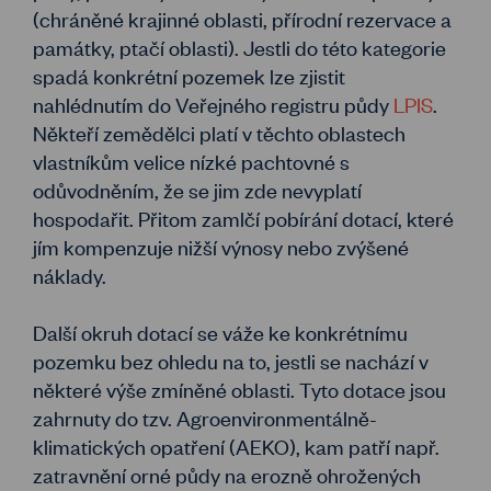
(chráněné krajinné oblasti, přírodní rezervace a
památky, ptačí oblasti). Jestli do této kategorie
spadá konkrétní pozemek lze zjistit
nahlédnutím do Veřejného registru půdy
LPIS
.
Někteří zemědělci platí v těchto oblastech
vlastníkům velice nízké pachtovné s
odůvodněním, že se jim zde nevyplatí
hospodařit. Přitom zamlčí pobírání dotací, které
jím kompenzuje nižší výnosy nebo zvýšené
náklady.
Další okruh dotací se váže ke konkrétnímu
pozemku bez ohledu na to, jestli se nachází v
některé výše zmíněné oblasti. Tyto dotace jsou
zahrnuty do tzv. Agroenvironmentálně-
klimatických opatření (AEKO), kam patří např.
zatravnění orné půdy na erozně ohrožených