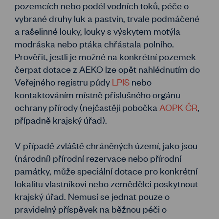
pozemcích nebo podél vodních toků, péče o
vybrané druhy luk a pastvin, trvale podmáčené
a rašelinné louky, louky s výskytem motýla
modráska nebo ptáka chřástala polního.
Prověřit, jestli je možné na konkrétní pozemek
čerpat dotace z AEKO lze opět nahlédnutím do
Veřejného registru půdy
LPIS
nebo
kontaktováním místně příslušného orgánu
ochrany přírody (nejčastěji pobočka
AOPK ČR
,
případně krajský úřad).
V případě zvláště chráněných území, jako jsou
(národní) přírodní rezervace nebo přírodní
památky, může speciální dotace pro konkrétní
lokalitu vlastníkovi nebo zemědělci poskytnout
krajský úřad. Nemusí se jednat pouze o
pravidelný příspěvek na běžnou péči o