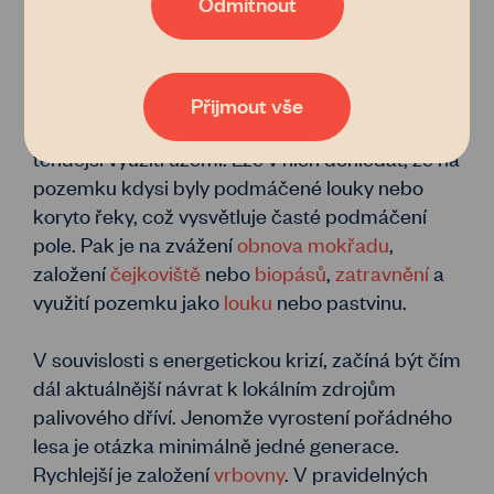
Odmítnout
aktivitě na našem webu, bude naše poradenství, databáze
vlastníků i zemědělců nebo například generátor
Při hledání vhodného využití pro konkrétní
pachtovních smluv čím dál tím lepší a dostupnější. Pokud
pozemek pomůže nahlédnutí do historických
vás zajímají podrobnosti, přečtěte si naše
zásady
katastrálních
a
leteckých
map. Katastrální
zpracování osobních údajů
. Tak co, věříte nám?
Přijmout vše
mapy z 19. století velice pečlivě zaznamenaly
tehdejší využití území. Lze v nich dohledat, že na
pozemku kdysi byly podmáčené louky nebo
koryto řeky, což vysvětluje časté podmáčení
pole. Pak je na zvážení
obnova mokřadu
,
založení
čejkoviště
nebo
biopásů
,
zatravnění
a
využití pozemku jako
louku
nebo pastvinu.
V souvislosti s energetickou krizí, začíná být čím
dál aktuálnější návrat k lokálním zdrojům
palivového dříví. Jenomže vyrostení pořádného
lesa je otázka minimálně jedné generace.
Rychlejší je založení
vrbovny
. V pravidelných