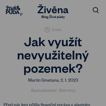
Živěna
Blog Živé půdy
5 min
Jak využít
nevyužitelný
pozemek?
Martin Smetana,
2. 1. 2023
#poradenstvi
#stromy
Před pár lety přišla finanční správa s vlastním