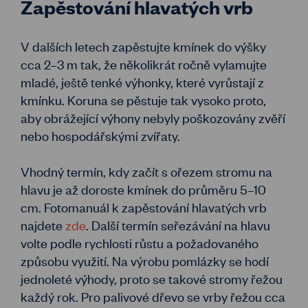
Zapěstování hlavatých vrb
V dalších letech zapěstujte kmínek do výšky
cca 2–3 m tak, že několikrát ročně vylamujte
mladé, ještě tenké výhonky, které vyrůstají z
kmínku. Koruna se pěstuje tak vysoko proto,
aby obrážející výhony nebyly poškozovány zvěří
nebo hospodářskými zvířaty.
Vhodný termín, kdy začít s ořezem stromu na
hlavu je až doroste kmínek do průměru 5–10
cm. Fotomanuál k zapěstování hlavatých vrb
najdete
zde
. Další termín seřezávání na hlavu
volte podle rychlosti růstu a požadovaného
způsobu využití. Na výrobu pomlázky se hodí
jednoleté výhody, proto se takové stromy řežou
každý rok. Pro palivové dřevo se vrby řežou cca