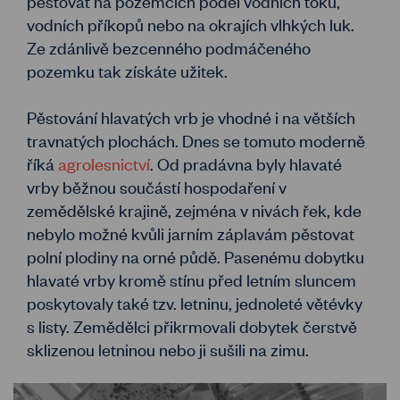
pěstovat na pozemcích podél vodních toků,
vodních příkopů nebo na okrajích vlhkých luk.
Ze zdánlivě bezcenného podmáčeného
pozemku tak získáte užitek.
Pěstování hlavatých vrb je vhodné i na větších
travnatých plochách. Dnes se tomuto moderně
říká
agrolesnictví
. Od pradávna byly hlavaté
vrby běžnou součástí hospodaření v
zemědělské krajině, zejména v nivách řek, kde
nebylo možné kvůli jarním záplavám pěstovat
polní plodiny na orné půdě. Pasenému dobytku
hlavaté vrby kromě stínu před letním sluncem
poskytovaly také tzv. letninu, jednoleté větévky
s listy. Zemědělci přikrmovali dobytek čerstvě
sklizenou letninou nebo ji sušili na zimu.