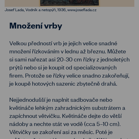
Josef Lada, Vodník a netopýři, 1936, www.joseflada.cz
Množení vrby
Velkou předností vrb je jejich velice snadné
množení řízkováním v lednu až březnu. Můžete
si sami nařezat asi 20-30 cm řízky z jednoletých
prýtů nebo si je koupit od specializovaných
firem. Protože se řízky velice snadno zakořeňují,
je koupě hotových sazenic zbytečně drahá.
Nejjednodušší je naplnit sadbovače nebo
květináče lehkým zahradnickým substrátem a
zapíchnout větvičku. Květináče dejte do větší
nádoby a nechte stát ve vodě (cca 5–10 cm).
Větvičky se zakoření asi za měsíc. Poté je