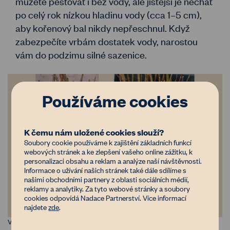
můžete pěstovat i bez vody, ale jistější je nechat
po celý rok nízkou hladinu vody (cca 1–5 cm),
aby kořenový bal nikdy nepřeschnul. Když
zabezpečíte vrbám dostatek vody, narostou
vám do podzimu silné sazenice.
Používáme cookies
K čemu nám uložené cookies slouží?
Soubory cookie používáme k zajištění základních funkcí
webových stránek a ke zlepšení vašeho online zážitku, k
personalizaci obsahu a reklam a analýze naší návštěvnosti.
Informace o užívání našich stránek také dále sdílíme s
našimi obchodními partnery z oblasti sociálních médií,
reklamy a analytiky. Za tyto webové stránky a soubory
cookies odpovídá Nadace Partnerství. Více informací
najdete
zde
.
Vlevo řízky před výsadbou, vpravo zapíchnuté řízky v sadbovači.