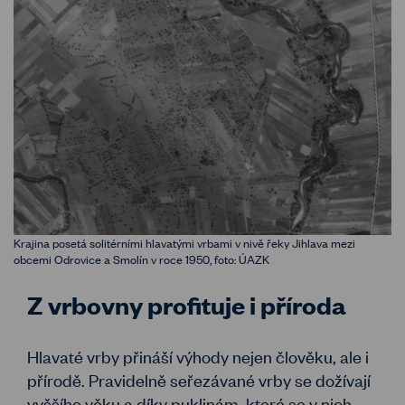
Krajina posetá solitérními hlavatými vrbami v nivě řeky Jihlava mezi
obcemi Odrovice a Smolín v roce 1950, foto: ÚAZK
Z vrbovny profituje i příroda
Hlavaté vrby přináší výhody nejen člověku, ale i
přírodě. Pravidelně seřezávané vrby se dožívají
vyššího věku a díky puklinám, které se v nich