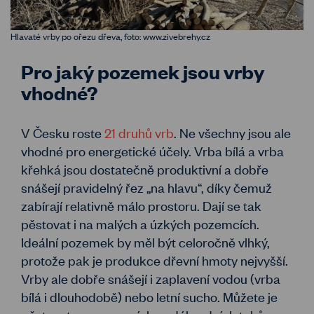
Hlavaté vrby po ořezu dřeva, foto: www.zivebrehy.cz
Pro jaký pozemek jsou vrby
vhodné?
V Česku roste
21 druhů vrb
. Ne všechny jsou ale
vhodné pro energetické účely. Vrba bílá a vrba
křehká jsou dostatečně produktivní a dobře
snášejí pravidelný řez „na hlavu“, díky čemuž
zabírají relativně málo prostoru. Dají se tak
pěstovat i na malých a úzkých pozemcích.
Ideální pozemek by měl být celoročně vlhký,
protože pak je produkce dřevní hmoty nejvyšší.
Vrby ale dobře snášejí i zaplavení vodou (vrba
bílá i dlouhodobě) nebo letní sucho. Můžete je