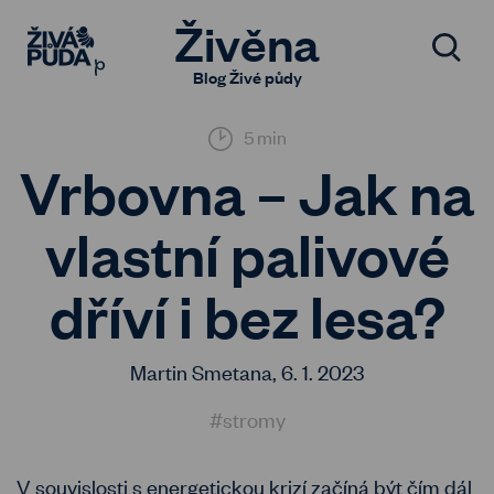
Živěna
Blog Živé půdy
5 min
Vrbovna – Jak na
vlastní palivové
dříví i bez lesa?
Martin Smetana,
6. 1. 2023
#stromy
V souvislosti s energetickou krizí začíná být čím dál