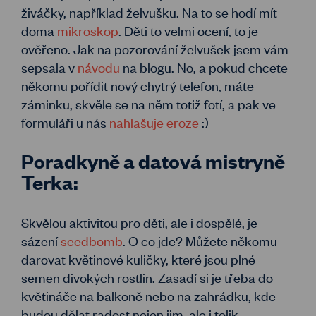
živáčky, například želvušku. Na to se hodí mít
doma
mikroskop
. Děti to velmi ocení, to je
ověřeno. Jak na pozorování želvušek jsem vám
sepsala v
návod
u
na blogu. No, a pokud chcete
někomu pořídit nový chytrý telefon, máte
záminku, skvěle se na něm totiž fotí, a pak ve
formuláři u nás
nahlašuje eroze
:)
Poradkyně a datová mistryně
Terka:
Skvělou aktivitou pro děti, ale i dospělé, je
sázení
seedbomb
. O co jde? Můžete někomu
darovat květinové kuličky, které jsou plné
semen divokých rostlin. Zasadí si je třeba do
květináče na balkoně nebo na zahrádku, kde
budou dělat radost nejen jim, ale i tolik