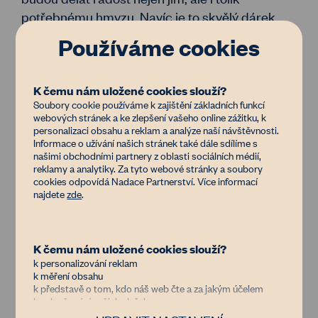
potřebnému hmyzu. Navíc je to skvělý dárek
pro babičky a dědečky, kteří mohou sázet
Používáme cookies
společně s vnoučaty.
Markeťačka veškeré půdní
K čemu nám uložené cookies slouží?
Soubory cookie používáme k zajištění základních funkcí
živěny Anna:
webových stránek a ke zlepšení vašeho online zážitku, k
personalizaci obsahu a reklam a analýze naší návštěvnosti.
Informace o užívání našich stránek také dále sdílíme s
A teď se konečně dostáváme k tomu
našimi obchodními partnery z oblasti sociálních médií,
reklamy a analytiky. Za tyto webové stránky a soubory
nejdůležitějšímu. Nebudeme si nalhávat,
cookies odpovídá Nadace Partnerství. Více informací
štědrovečerní hostina může být docela oříšek.
najdete
zde
.
Bude všem chutnat? Bude toho dost? A hlavně,
neměli bychom už konečně přestat kupovat ty
chudáky kapry, co leží několik dní někde v kádi?
K čemu nám uložené cookies slouží?
k personalizování reklam
Úplně nejjednodušší je podívat se na
kosik.cz
,
k měření obsahu
který má i celou
vánoční sekci
. Najdete tam vše,
k představě o tom, kdo náš web čte a za jakým účelem
od brambor až po
kapra
(a ano, mají toho z
k vylepšování našich služeb