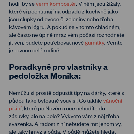
hodil by se
vermikompostér
. V něm jsou žížaly,
které si pochutnají na odpadu z kuchyně jako
jsou slupky od ovoce či zeleniny nebo třeba
kávovém lógru. A pokud se v tomto chladném,
ale často ne úplně mrazivém počasí rozhodnete
jít ven, budete potřebovat nové
gumáky
. Vemte
je rovnou celé rodině.
Poradkyně pro vlastníky a
pedoložka Monika:
Nemůžu si prostě odpustit tipy na dárky, které s
půdou také bytostně souvisí. Co takhle
vánoční
přání
, které po Novém roce nehodíte do
zásuvky, ale na pole? Vykvete vám z něj třeba
svazenka. A radost z ní nebudete mít jenom vy,
ale taky hmyz a půda. V půdě můžete hledat