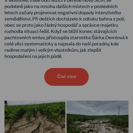
podobně jako na mnoha dalších místech v posledních
letech začaly projevovat negativní dopady intenzivního
zemědělství. Při deštích docházelo k odtoku bahna z polí,
obec se proto jako řádný hospodář a správce majetku
rozhodla situaci řešit. Když se blížil konec stávajících
pachtovních smluv, přistoupila starostka Šárka Demlová k
celé věci systematicky a napsala do naší poradny, kde
radíme malým i velkým vlastníkům, jak zlepšit
hospodaření na jejich půdě.
Číst více