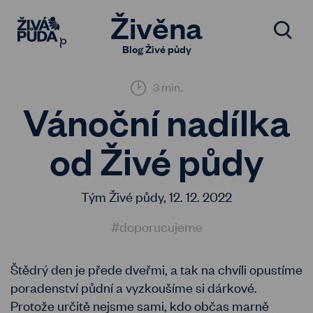
Živěna
Blog Živé půdy
3 min.
Vánoční nadílka
od Živé půdy
Tým Živé půdy,
12. 12. 2022
#doporucujeme
Štědrý den je přede dveřmi, a tak na chvíli opustíme
poradenství půdní a vyzkoušíme si dárkové.
Protože určitě nejsme sami, kdo občas marně