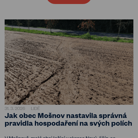
31. 3. 2026
LIDÉ
Jak obec Mošnov nastavila správná
pravidla hospodaření na svých polích
V Mošnově, malé obci ležící v okrese Nový Jičín, se