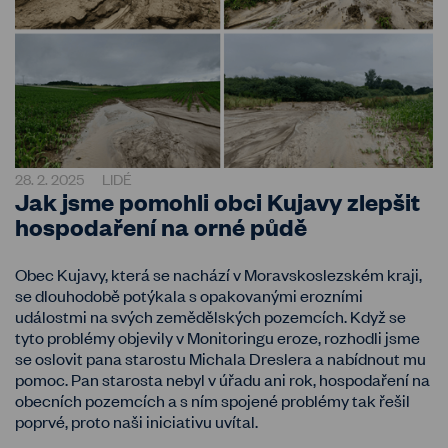
28. 2. 2025
LIDÉ
Jak jsme pomohli obci Kujavy zlepšit
hospodaření na orné půdě
Obec Kujavy, která se nachází v Moravskoslezském kraji,
se dlouhodobě potýkala s opakovanými erozními
událostmi na svých zemědělských pozemcích. Když se
tyto problémy objevily v Monitoringu eroze, rozhodli jsme
se oslovit pana starostu Michala Dreslera a nabídnout mu
pomoc. Pan starosta nebyl v úřadu ani rok, hospodaření na
obecních pozemcích a s ním spojené problémy tak řešil
poprvé, proto naši iniciativu uvítal.