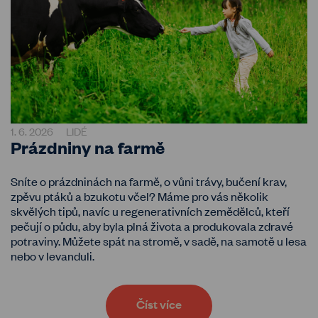
1. 6. 2026
LIDÉ
Prázdniny na farmě
Sníte o prázdninách na farmě, o vůni trávy, bučení krav,
zpěvu ptáků a bzukotu včel? Máme pro vás několik
skvělých tipů, navíc u regenerativních zemědělců, kteří
pečují o půdu, aby byla plná života a produkovala zdravé
potraviny. Můžete spát na stromě, v sadě, na samotě u lesa
nebo v levanduli.
Číst více