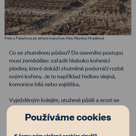
Pole u Palačova po sklizni kukuřice, foto: Monika Hradilová
Co se zhutněnou půdou? Do osevního postupu
musí zemědělec zařadit hluboko kořenící
plodiny, které dokáží zhutněné podorničí rozbít
svými kořeny. Je to například ředkev olejná,
komonice bílá nebo vojtěška.
Vyježděným kolejím, utužené půdě a erozi se
ale musí především předcházet. Stačí to říct
Používáme cookies
svému zemědělci. Pokud se o zdraví půdy
nezajímá, je načase
najít jiného
.
K čemu nám uložené cookies slouží?