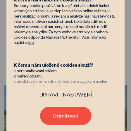
Soubory cookie používáme k zajištění základních funkcí
Podívejte se na další článek z tohoto
webových stránek a ke zlepšení vašeho online zážitku, k
personalizaci obsahu a reklam a analýze naší návštěvnosti.
seriálu:
Informace o užívání našich stránek také dále sdílíme s
Předejít zhutnění se vyplatí, je to
našimi obchodními partnery z oblasti sociálních médií,
reklamy a analytiky. Za tyto webové stránky a soubory
levnější
cookies odpovídá Nadace Partnerství. Více informací
najdete
zde
.
K čemu nám uložené cookies slouží?
k personalizování reklam
Mohlo by vás zajímat
k měření obsahu
k představě o tom, kdo náš web čte a za jakým účelem
k vylepšování našich služeb
UPRAVIT NASTAVENÍ
Důvěřujete nám?
Jsme nezisková organizace financovaná donory, kterým jde
stejně jako nám o zastavení znehodnocování půdy v Česku.
Díky tomu, že nám dáte možnost uchovávat data o vaší
Odmítnout
aktivitě na našem webu, bude naše poradenství, databáze
vlastníků i zemědělců nebo například generátor
pachtovních smluv čím dál tím lepší a dostupnější. Pokud