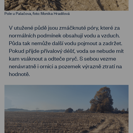
Pole u Palačova, foto: Monika Hradilová
V utužené půdě jsou zmáčknuté póry, které za
normálních podmínek obsahují vodu a vzduch.
Půda tak nemůže další vodu pojmout a zadržet.
Pokud přijde přívalový déšť, voda se nebude mít
kam vsáknout a odteče pryč. S sebou vezme
nenávratně i ornici a pozemek výrazně ztratí na
hodnotě.