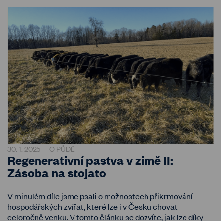
30. 1. 2025
O PŮDĚ
Regenerativní pastva v zimě II:
Zásoba na stojato
V minulém díle jsme psali o možnostech přikrmování
hospodářských zvířat, které lze i v Česku chovat
celoročně venku. V tomto článku se dozvíte, jak lze díky