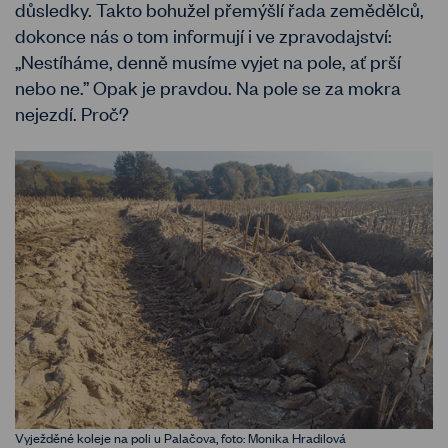
důsledky. Takto bohužel přemýšlí řada zemědělců,
dokonce nás o tom informují i ve zpravodajství:
„Nestíháme, denně musíme vyjet na pole, ať prší
nebo ne.” Opak je pravdou. Na pole se za mokra
nejezdí. Proč?
Vyježděné koleje na poli u Palačova, foto: Monika Hradilová