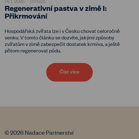
14. 1. 2025
O PŮDĚ
Regenerativní pastva v zimě I:
Přikrmování
Hospodářská zvířata lze i v Česku chovat celoročně
venku. V tomto článku se dozvíte, jakými způsoby
zvířatům v zimě zabezpečit dostatek krmiva, a ještě
přitom regenerovat půdu.
Číst více
© 2026 Nadace Partnerství