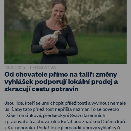
22. 9. 2025
LEGISLATIVA
Od chovatele přímo na talíř: změny
vyhlášek podporují lokální prodej a
zkracují cestu potravin
Jsou lidé, kteří se umí chopit příležitosti a vyvinout nemalé
úsilí, aby tato příležitost nepřišla nazmar. To se povedlo
Dáše Tománkové, předsedkyni Svazu faremních
zpracovatelů a chovatelce kuřat pod značkou Dášino kuře
z Kutnohorska. Podařilo se jí prosadit úpravy vyhlášky č.