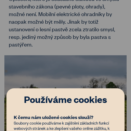
stavebního zákona (pevné ploty, ohrady),
možné není. Mobilní elektrické ohradníky by
naopak možné být měly. Jinak by totiž
ustanovení o lesní pastvě zcela ztratilo smysl,
resp. jediný možný způsob by byla pastva s
pastýřem.
Používáme cookies
K čemu nám uložené cookies slouží?
Soubory cookie používáme k zajištění základních funkcí
webových stránek a ke zlepšení vašeho online zážitku, k