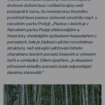
druhové složení lesa i vzhled krajiny vedl
postupně k tomu, že ministerstvo životního
prostředí lesní pastvu výslovně umožnilo např. v
národním parku Podyjí:
„Pastva v lesích je v
Národním parku Podyjí efektivnějším a
historicky vhodnějším způsobem hospodaření v
porostech, kde je žádoucí udržet rozvolněnou
strukturu, než stávající udržování tohoto
charakteru lesních porostů kosením a výřezem
keřů a výmladků. Cílem opatření… je dosažení
přirozené skladby porostů zcela odpovídající
danému stanovišti.“