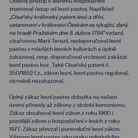
Odlišný přístup k lesnímu hospodaření
znamenal ústup od lesní pastvy. Například
„Císařský královský patent lesů a dříví,
ustanovení v království Českém se týkající, daný
na hradě Pražském dne 5. dubna 1754“
vydaný
císařovnou Marií Terezií, nedoporučoval lesní
pastvu v mladých lesních kulturách a úplně
zakazoval, resp. doporučoval vrchnosti zakázat
lesní pastvu koz. Také Císařský patent č.
250/1852 ř.z., zákon lesní, lesní pastvu reguloval,
nicméně nezakazoval.
Úplný zákaz lesní pastvy dobytka na našem
území přinesly až zákony z období komunismu.
Zákaz obsahoval lesní zákon z roku 1960 i
pozdější zákon o hospodaření v lesích z roku
1977. Zákaz převzal i porevoluční lesní zákon.
Význam lesní pastvy jako prvku ovlivňujícího