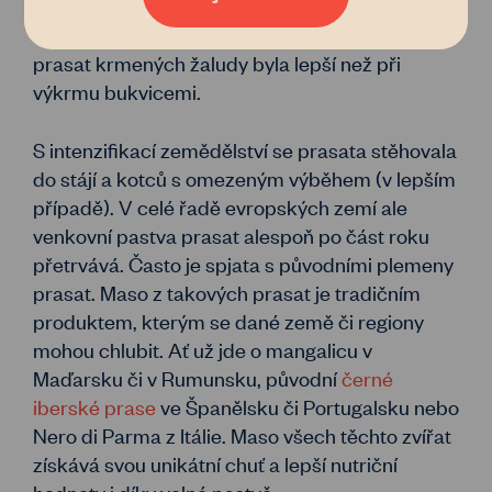
od mästen = vykrmovat. Přednost se přitom
dávala lesům dubovým, protože kvalita masa
prasat krmených žaludy byla lepší než při
výkrmu bukvicemi.
S intenzifikací zemědělství se prasata stěhovala
do stájí a kotců s omezeným výběhem (v lepším
případě). V celé řadě evropských zemí ale
venkovní pastva prasat alespoň po část roku
přetrvává. Často je spjata s původními plemeny
prasat. Maso z takových prasat je tradičním
produktem, kterým se dané země či regiony
mohou chlubit. Ať už jde o mangalicu v
Maďarsku či v Rumunsku, původní
černé
iberské prase
ve Španělsku či Portugalsku nebo
Nero di Parma z Itálie. Maso všech těchto zvířat
získává svou unikátní chuť a lepší nutriční
hodnoty i díky volné pastvě.