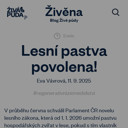
Živěna
Blog Živé půdy
5 min
Lesní pastva
povolena!
Eva Vávrová,
11. 9. 2025
#regenerativnizemedelstvi
V průběhu června schválil Parlament ČR novelu
lesního zákona, která od 1. 1. 2026 umožní pastvu
hospodářských zvířat v lese, pokud s tím vlastník