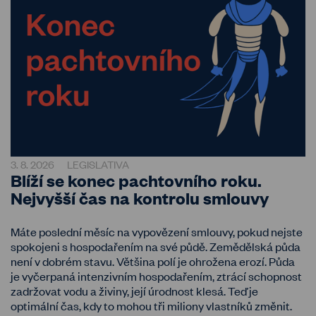
3. 8. 2026
LEGISLATIVA
Blíží se konec pachtovního roku.
Nejvyšší čas na kontrolu smlouvy
Máte poslední měsíc na vypovězení smlouvy, pokud nejste
spokojeni s hospodařením na své půdě. Zemědělská půda
není v dobrém stavu. Většina polí je ohrožena erozí. Půda
je vyčerpaná intenzivním hospodařením, ztrácí schopnost
zadržovat vodu a živiny, její úrodnost klesá. Teď je
optimální čas, kdy to mohou tři miliony vlastníků změnit.