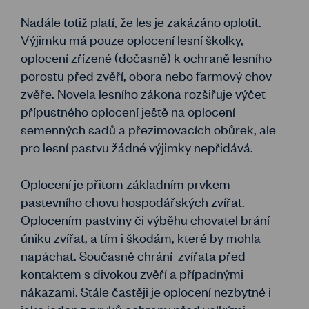
Nadále totiž platí, že les je zakázáno oplotit.
Výjimku má pouze oplocení lesní školky,
oplocení zřízené (dočasně) k ochraně lesního
porostu před zvěří, obora nebo farmový chov
zvěře. Novela lesního zákona rozšiřuje výčet
přípustného oplocení ještě na oplocení
semenných sadů a přezimovacích obůrek, ale
pro lesní pastvu žádné výjimky nepřidává.
Oplocení je přitom základním prvkem
pastevního chovu hospodářských zvířat.
Oplocením pastviny či výběhu chovatel brání
úniku zvířat, a tím i škodám, které by mohla
napáchat. Současně chrání zvířata před
kontaktem s divokou zvěří a případnými
nákazami. Stále častěji je oplocení nezbytné i
jako jeden z prvků ochrany před velkými