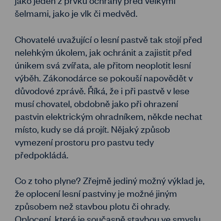
šelmami, jako je vlk či medvěd.
Chovatelé uvažující o lesní pastvě tak stojí před
nelehkým úkolem, jak ochránit a zajistit před
únikem svá zvířata, ale přitom neoplotit lesní
výběh. Zákonodárce se pokouší napovědět v
důvodové zprávě. Říká, že i při pastvě v lese
musí chovatel, obdobně jako při ohrazení
pastvin elektrickým ohradníkem, někde nechat
místo, kudy se dá projít. Nějaký způsob
vymezení prostoru pro pastvu tedy
předpokládá.
Co z toho plyne? Zřejmě jediný možný výklad je,
že oplocení lesní pastviny je možné jiným
způsobem než stavbou plotu či ohrady.
Oplocení, které je současně stavbou ve smyslu