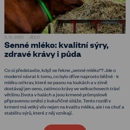
5. 12. 2025
JÍDLO
Senné mléko: kvalitní sýry,
zdravé krávy i půda
Co si představíte, když se řekne „senné mléko“? Jde o
moderní návrat k tomu, co bylo dříve naprosto běžné - k
mléku od krav, které se pasou na loukách a v zimě
dostávají jen seno, zatímco krávy ve velkochovech tráví
většinu života v halách a jsou krmené průmyslově
připravenou směsí z kukuřičné siláže. Tento rozdíl v
krmení má velký vliv nejen na kvalitu mléka, ale i na chuť a
stabilitu sýrů, které z něj vznikají.