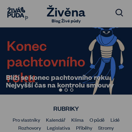
Živěna
Blog Živé půdy
Blíží se konec pachtovního roku.
Nejvyšší čas na kontrolu smlouvy
RUBRIKY
Pro vlastníky
Kalendář
Klima
O půdě
Lidé
Rozhovory
Legislativa
Příběhy
Stromy