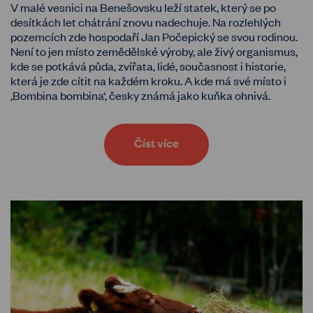
V malé vesnici na Benešovsku leží statek, který se po
desítkách let chátrání znovu nadechuje. Na rozlehlých
pozemcích zde hospodaří Jan Počepický se svou rodinou.
Není to jen místo zemědělské výroby, ale živý organismus,
kde se potkává půda, zvířata, lidé, současnost i historie,
která je zde cítit na každém kroku. A kde má své místo i
‚Bombina bombina‘, česky známá jako kuňka ohnivá.
Číst více