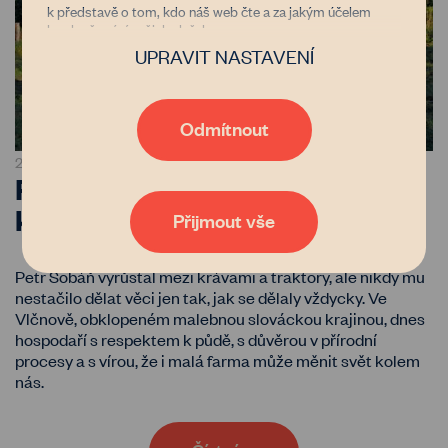
k představě o tom, kdo náš web čte a za jakým účelem
k vylepšování našich služeb
UPRAVIT NASTAVENÍ
Důvěřujete nám?
Jsme nezisková organizace financovaná donory, kterým jde
stejně jako nám o zastavení znehodnocování půdy v Česku.
Díky tomu, že nám dáte možnost uchovávat data o vaší
Odmítnout
aktivitě na našem webu, bude naše poradenství, databáze
vlastníků i zemědělců nebo například generátor
29. 10. 2025
PŘÍBĚHY
pachtovních smluv čím dál tím lepší a dostupnější. Pokud
Rodina Šobáňových: farma,
vás zajímají podrobnosti, přečtěte si naše
zásady
kde má každé zvíře své jméno
zpracování osobních údajů
. Tak co, věříte nám?
Přijmout vše
Petr Šobáň vyrůstal mezi krávami a traktory, ale nikdy mu
nestačilo dělat věci jen tak, jak se dělaly vždycky. Ve
Vlčnově, obklopeném malebnou slováckou krajinou, dnes
hospodaří s respektem k půdě, s důvěrou v přírodní
procesy a s vírou, že i malá farma může měnit svět kolem
nás.