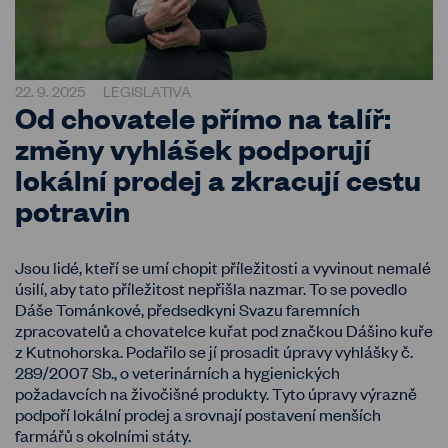
22. 9. 2025
LEGISLATIVA
Od chovatele přímo na talíř:
změny vyhlášek podporují
lokální prodej a zkracují cestu
potravin
Jsou lidé, kteří se umí chopit příležitosti a vyvinout nemalé
úsilí, aby tato příležitost nepřišla nazmar. To se povedlo
Dáše Tománkové, předsedkyni Svazu faremních
zpracovatelů a chovatelce kuřat pod značkou Dášino kuře
z Kutnohorska. Podařilo se jí prosadit úpravy vyhlášky č.
289/2007 Sb., o veterinárních a hygienických
požadavcích na živočišné produkty. Tyto úpravy výrazně
podpoří lokální prodej a srovnají postavení menších
farmářů s okolními státy.