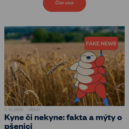
Číst více
5. 12. 2025
JÍDLO
Kyne či nekyne: fakta a mýty o
pšenici