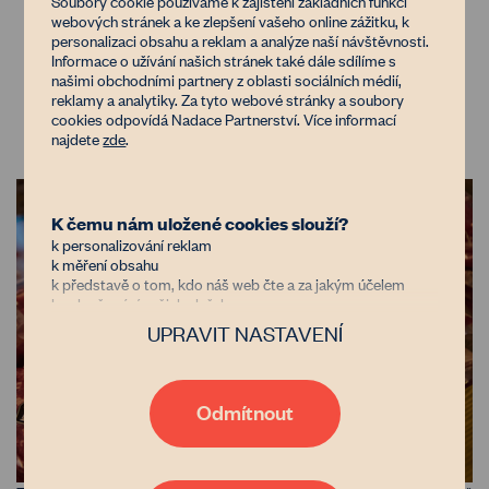
Soubory cookie používáme k zajištění základních funkcí
webových stránek a ke zlepšení vašeho online zážitku, k
jednoduché a vydatné. Ráno si rodina Kalných
personalizaci obsahu a reklam a analýze naší návštěvnosti.
dává vajíčka se špekem nebo na másle, na
Informace o užívání našich stránek také dále sdílíme s
svačinu je vývar a na oběd Karel rád sáhne po
našimi obchodními partnery z oblasti sociálních médií,
reklamy a analytiky. Za tyto webové stránky a soubory
steaku nebo jakémkoliv hotovém jídle z vlastní
cookies odpovídá Nadace Partnerství. Více informací
restaurace. Má rád také pečivo, ale jí ho málo.
najdete
zde
.
K čemu nám uložené cookies slouží?
k personalizování reklam
k měření obsahu
k představě o tom, kdo náš web čte a za jakým účelem
k vylepšování našich služeb
UPRAVIT NASTAVENÍ
Důvěřujete nám?
Jsme nezisková organizace financovaná donory, kterým jde
stejně jako nám o zastavení znehodnocování půdy v Česku.
Díky tomu, že nám dáte možnost uchovávat data o vaší
Odmítnout
aktivitě na našem webu, bude naše poradenství, databáze
vlastníků i zemědělců nebo například generátor
pachtovních smluv čím dál tím lepší a dostupnější. Pokud
vás zajímají podrobnosti, přečtěte si naše
zásady