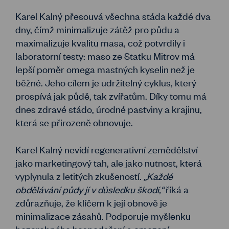
Karel Kalný přesouvá všechna stáda každé dva
dny, čímž minimalizuje zátěž pro půdu a
maximalizuje kvalitu masa, což potvrdily i
laboratorní testy: maso ze Statku Mitrov má
lepší poměr omega mastných kyselin než je
běžné. Jeho cílem je udržitelný cyklus, který
prospívá jak půdě, tak zvířatům. Díky tomu má
dnes zdravé stádo, úrodné pastviny a krajinu,
která se přirozeně obnovuje.
Karel Kalný nevidí regenerativní zemědělství
jako marketingový tah, ale jako nutnost, která
vyplynula z letitých zkušeností.
„Každé
obdělávání půdy jí v důsledku škodí,“
říká a
zdůrazňuje, že klíčem k její obnově je
minimalizace zásahů. Podporuje myšlenku
bezorebného hospodaření a omezení