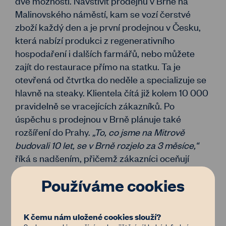
dvě možnosti. Navštívit prodejnu v Brně na
Malinovského náměstí, kam se vozí čerstvé
zboží každý den a je první prodejnou v Česku,
která nabízí produkci z regenerativního
hospodaření i dalších farmářů, nebo můžete
zajít do restaurace přímo na statku. Ta je
otevřená od čtvrtka do neděle a specializuje se
hlavně na steaky. Klientela čítá již kolem 10 000
pravidelně se vracejících zákazníků. Po
úspěchu s prodejnou v Brně plánuje také
rozšíření do Prahy.
„To, co jsme na Mitrově
budovali 10 let, se v Brně rozjelo za 3 měsíce,“
říká s nadšením, přičemž zákazníci oceňují
především kvalitu a etický původ masa.
Používáme cookies
Karel Kalný si na kvalitě a původu masa
zakládá, sám má nejraději steak, ale nepohrdne
K čemu nám uložené cookies slouží?
ani tatarákem. Jídlo při práci na statku musí být