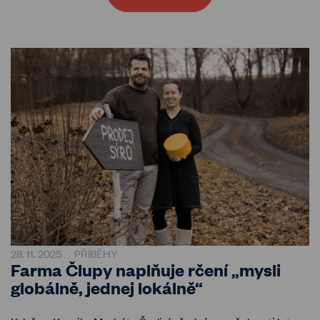
28. 11. 2025
PŘÍBĚHY
Farma Člupy naplňuje rčení „mysli
globálně, jednej lokálně“