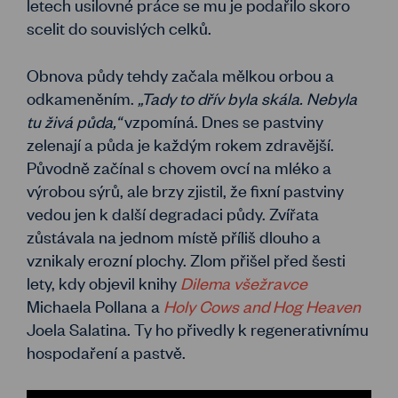
letech usilovné práce se mu je podařilo skoro
scelit do souvislých celků.
Obnova půdy tehdy začala mělkou orbou a
odkameněním.
„Tady to dřív byla skála. Nebyla
tu živá půda,“
vzpomíná. Dnes se pastviny
zelenají a půda je každým rokem zdravější.
Původně začínal s chovem ovcí na mléko a
výrobou sýrů, ale brzy zjistil, že fixní pastviny
vedou jen k další degradaci půdy. Zvířata
zůstávala na jednom místě příliš dlouho a
vznikaly erozní plochy. Zlom přišel před šesti
lety, kdy objevil knihy
Dilema všežravce
Michaela Pollana a
Holy Cows
and Hog Heaven
Joela Salatina. Ty ho přivedly k regenerativnímu
hospodaření a pastvě.