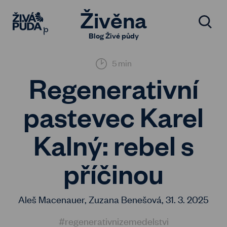
Živěna
Blog Živé půdy
5 min
Regenerativní
pastevec Karel
Kalný: rebel s
příčinou
Aleš Macenauer, Zuzana Benešová,
31. 3. 2025
#regenerativnizemedelstvi