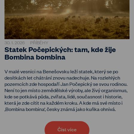
30. 1. 2026
PŘÍBĚHY
Statek Počepických: tam, kde žije
Bombina bombina
V malé vesnici na Benešovsku leží statek, který se po
desítkách let chátrání znovu nadechuje. Na rozlehlých
pozemcích zde hospodaří Jan Počepický se svou rodinou.
Není to jen místo zemědělské výroby, ale živý organismus,
kde se potkává půda, zvířata, lidé, současnost i historie,
která je zde cítit na každém kroku. A kde má své místo i
‚Bombina bombina‘, česky známá jako kuňka ohnivá.
Číst více