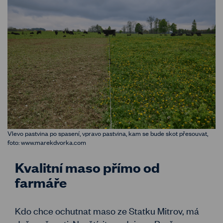
Vlevo pastvina po spasení, vpravo pastvina, kam se bude skot přesouvat,
foto: www.marekdvorka.com
Kvalitní maso přímo od
farmáře
Kdo chce ochutnat maso ze Statku Mitrov, má