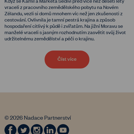
Když se Kamil a Markéta Šediví před více než deseti lety
vraceli z pracovního zemědělského pobytu na Novém
Zélandu, vezli si domů mnohem víc než jen zkušenosti z
cestování. Ovlivnila je tamní pestrá krajina a způsob
hospodaření citlivý k půdě i zvířatům. Na jižní Moravu se
manželé vraceli s jasným rozhodnutím zasvětit svůj život
udržitelnému zemědělství a péči o krajinu.
Číst více
© 2026 Nadace Partnerství