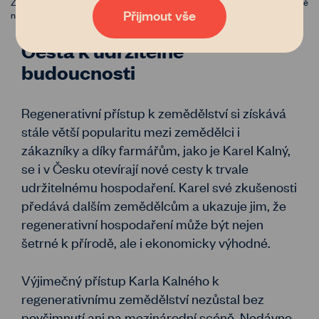
Zboží ze Statku Mitrov si můžete zakoupit přímo v Mitrově, nebo v prodejně
zpracování osobních údajů
. Tak co, věříte nám?
Přijmout vše
na Malinovského náměstí v Brně, foto: www.marekdvorak.com
Cesta k udržitelné
budoucnosti
Regenerativní přístup k zemědělství si získává
stále větší popularitu mezi zemědělci i
zákazníky a díky farmářům, jako je Karel Kalný,
se i v Česku otevírají nové cesty k trvale
udržitelnému hospodaření. Karel své zkušenosti
předává dalším zemědělcům a ukazuje jim, že
regenerativní hospodaření může být nejen
šetrné k přírodě, ale i ekonomicky výhodné.
Výjimečný přístup Karla Kalného k
regenerativnímu zemědělství nezůstal bez
povšimnutí ani na mezinárodní scéně. Nedávno