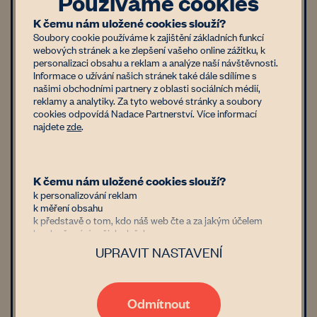
Používáme cookies
organické hmoty
K čemu nám uložené cookies slouží?
Soubory cookie používáme k zajištění základních funkcí
Eroze a půdní struktura
webových stránek a ke zlepšení vašeho online zážitku, k
personalizaci obsahu a reklam a analýze naší návštěvnosti.
Biodiverzita
Informace o užívání našich stránek také dále sdílíme s
našimi obchodními partnery z oblasti sociálních médií,
Půdní život
reklamy a analytiky. Za tyto webové stránky a soubory
cookies odpovídá Nadace Partnerství. Více informací
najdete
zde
.
Vlastník může reálně požadovat
pokud má
K čemu nám uložené cookies slouží?
Méně než 1 ha
k personalizování reklam
k měření obsahu
1 - 5 ha
k představě o tom, kdo náš web čte a za jakým účelem
k vylepšování našich služeb
5 a více ha
UPRAVIT NASTAVENÍ
Důvěřujete nám?
Jsme nezisková organizace financovaná donory, kterým jde
stejně jako nám o zastavení znehodnocování půdy v Česku.
Náklady / ztráta
Díky tomu, že nám dáte možnost uchovávat data o vaší
Odmítnout
aktivitě na našem webu, bude naše poradenství, databáze