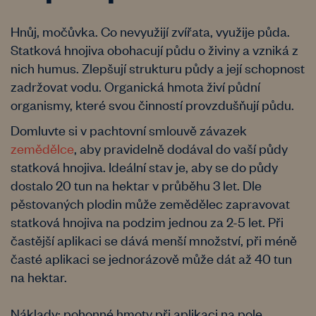
Hnůj, močůvka. Co nevyužijí zvířata, využije půda.
Statková hnojiva obohacují půdu o živiny a vzniká z
nich humus. Zlepšují strukturu půdy a její schopnost
zadržovat vodu. Organická hmota živí půdní
organismy, které svou činností provzdušňují půdu.
Domluvte si v pachtovní smlouvě závazek
zemědělce
, aby pravidelně dodával do vaší půdy
statková hnojiva. Ideální stav je, aby se do půdy
dostalo 20 tun na hektar v průběhu 3 let. Dle
pěstovaných plodin může zemědělec zapravovat
statková hnojiva na podzim jednou za 2-5 let. Při
častější aplikaci se dává menší množství, při méně
časté aplikaci se jednorázově může dát až 40 tun
na hektar.
Náklady: pohonné hmoty při aplikaci na pole,