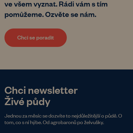
ve všem vyznat. Rádi vám s tím
pomůžeme. Ozvěte se nám.
Chci se poradit
Chci newsletter
Živé půdy
Jednou za měsíc se dozvíte to nejdůležitější o půdě. O
tom, co s ní hýbe. Od agrobaronů po želvušky.