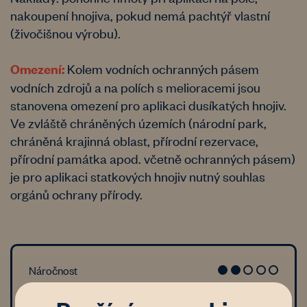
nakoupení hnojiva, pokud nemá pachtýř vlastní
(živočišnou výrobu).
Kolem vodních ochranných pásem
Omezení:
vodních zdrojů a na polích s melioracemi jsou
stanovena omezení pro aplikaci dusíkatých hnojiv.
Ve zvláště chráněných územích (národní park,
chráněná krajinná oblast, přírodní rezervace,
přírodní památka apod. včetně ochranných pásem)
je pro aplikaci statkových hnojiv nutný souhlas
orgánů ochrany přírody.
Náročnost
Kvalita půdy a podpora zadržení