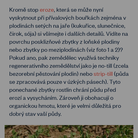
Kromě stop
eroze
, která se může nyní
vyskytnout při přívalových bouřkách zejména v
plodinách setých na jaře (kukuřice, slunečnice,
čirok, sója) si všímejte i dalších detailů. Vidíte na
povrchu posklizňové zbytky z loňské plodiny
nebo zbytky po meziplodinách (viz foto 1 a 2)?
Pokud ano, pak zemědělec využívá techniky
regenerativního zemědělství jako je no-till (zcela
bezorební pěstování plodin) nebo
strip-till
(půda
se zpracovává pouze v úzkých pásech). Tyto
ponechané zbytky rostlin chrání půdu před
erozí a vysycháním. Zároveň ji obohacují o
organickou hmotu, které je velmi důležitá pro
dobrý stav vaší půdy.