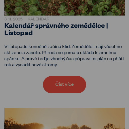
3. 11. 2025
KALENDÁŘ
Kalendář správného zemědělce |
Listopad
V listopadu konečně začíná klid. Zemědělci mají všechno
sklizeno a zaseto. Příroda se pomalu ukládá k zimnímu
spánku. A právě teď je vhodný čas připravit si plán na příští
rok a vysadit nové stromy.
Číst více