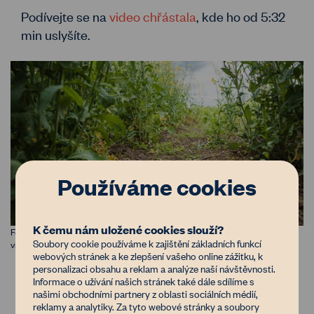
Podívejte se na
video chřástala
, kde ho od 5:32
min uslyšíte.
Používáme cookies
K čemu nám uložené cookies slouží?
Foto 3: Řepka vysetá bezorebně na pole po pšenici. Na povrchu půdy jsou
Soubory cookie používáme k zajištění základních funkcí
vidět zbytky pšenice. Foto: @Foodpioneer
webových stránek a ke zlepšení vašeho online zážitku, k
personalizaci obsahu a reklam a analýze naší návštěvnosti.
Komu se nelení, tomu se zelení
Informace o užívání našich stránek také dále sdílíme s
našimi obchodními partnery z oblasti sociálních médií,
a taky hezky kvete
reklamy a analytiky. Za tyto webové stránky a soubory