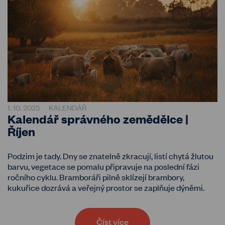
1. 10. 2025
KALENDÁŘ
Kalendář správného zemědělce |
Říjen
Podzim je tady. Dny se znatelně zkracují, listí chytá žlutou
barvu, vegetace se pomalu připravuje na poslední fázi
ročního cyklu. Bramboráři pilně sklízejí brambory,
kukuřice dozrává a veřejný prostor se zaplňuje dýněmi.
Číst více