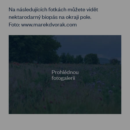
Na následujících fotkách můžete vidět
nektarodarný biopás na okraji pole.
Foto: www.marekdvorak.com
Prohlédnou
fotogalerii