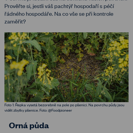
Prověřte si, jestli váš pachtýř hospodaří s péčí
řádného hospodáře. Na co vše se při kontrole
zaměřit?
Foto 1: Řepka vysetá bezorebně na pole po pšenici. Na povrchu půdy jsou
vidět zbytky pšenice. Foto: @Foodpioneer
Orná půda