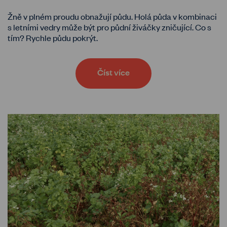
Žně v plném proudu obnažují půdu. Holá půda v kombinaci
s letními vedry může být pro půdní živáčky zničující. Co s
tím? Rychle půdu pokrýt.
Číst více