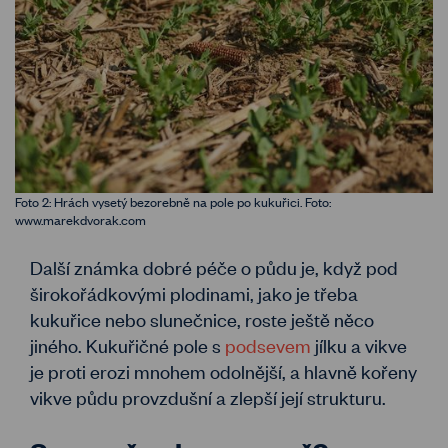
Foto 2: Hrách vysetý bezorebně na pole po kukuřici. Foto:
www.marekdvorak.com
Další známka dobré péče o půdu je, když pod
širokořádkovými plodinami, jako je třeba
kukuřice nebo slunečnice, roste ještě něco
jiného. Kukuřičné pole s
podsevem
jílku a vikve
je proti erozi mnohem odolnější, a hlavně kořeny
vikve půdu provzdušní a zlepší její strukturu.