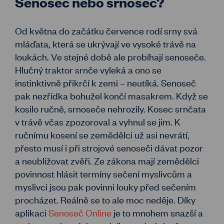
Senoseč nebo srnoseč?
Od května do začátku července rodí srny svá
mláďata, která se ukrývají ve vysoké trávě na
loukách. Ve stejné době ale probíhají senoseče.
Hlučný traktor srnče vyleká a ono se
instinktivně přikrčí k zemi – neutíká. Senoseč
pak nezřídka bohužel končí masakrem. Když se
kosilo ručně, srnoseče nehrozily. Kosec srnčata
v trávě včas zpozoroval a vyhnul se jim. K
ručnímu kosení se zemědělci už asi nevrátí,
přesto musí i při strojové senoseči dávat pozor
a neubližovat zvěři. Ze zákona mají zemědělci
povinnost hlásit termíny sečení myslivcům a
myslivci jsou pak povinni louky před sečením
procházet. Reálně se to ale moc neděje. Díky
aplikaci
Senoseč Online
je to mnohem snazší a