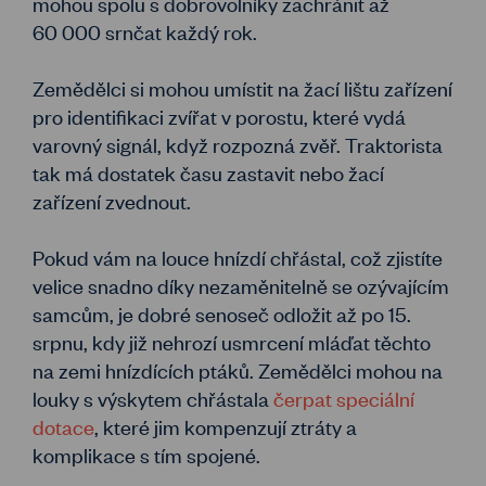
mohou spolu s dobrovolníky zachránit až
60 000 srnčat každý rok.
Zemědělci si mohou umístit na žací lištu zařízení
pro identifikaci zvířat v porostu, které vydá
varovný signál, když rozpozná zvěř. Traktorista
tak má dostatek času zastavit nebo žací
zařízení zvednout.
Pokud vám na louce hnízdí chřástal, což zjistíte
velice snadno díky nezaměnitelně se ozývajícím
samcům, je dobré senoseč odložit až po 15.
srpnu, kdy již nehrozí usmrcení mláďat těchto
na zemi hnízdících ptáků. Zemědělci mohou na
louky s výskytem chřástala
čerpat speciální
dotace
, které jim kompenzují ztráty a
komplikace s tím spojené.