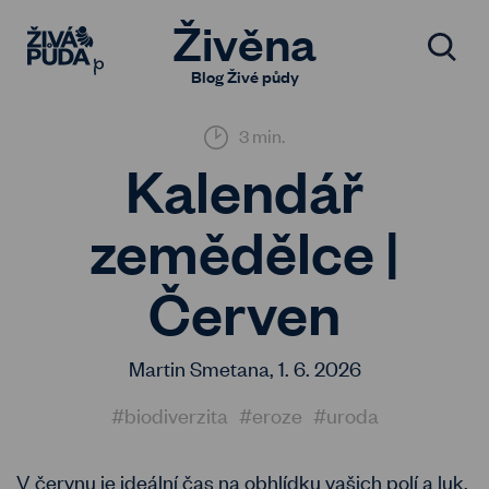
Živěna
Blog Živé půdy
3 min.
Kalendář
zemědělce |
Červen
Martin Smetana,
1. 6. 2026
#biodiverzita
#eroze
#uroda
V červnu je ideální čas na obhlídku vašich polí a luk.