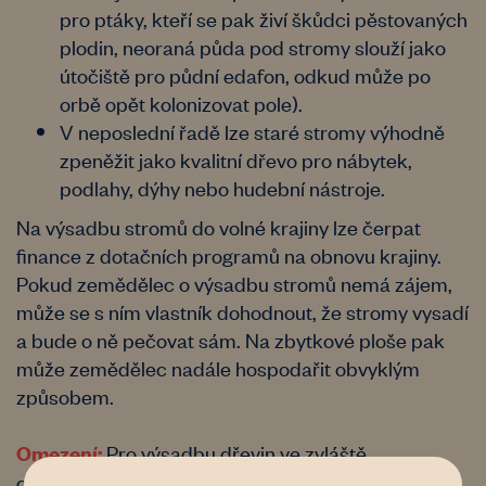
pro ptáky, kteří se pak živí škůdci pěstovaných
plodin, neoraná půda pod stromy slouží jako
útočiště pro půdní edafon, odkud může po
orbě opět kolonizovat pole).
V neposlední řadě lze staré stromy výhodně
zpeněžit jako kvalitní dřevo pro nábytek,
podlahy, dýhy nebo hudební nástroje.
Na výsadbu stromů do volné krajiny lze čerpat
finance z dotačních programů na obnovu krajiny.
Pokud zemědělec o výsadbu stromů nemá zájem,
může se s ním vlastník dohodnout, že stromy vysadí
a bude o ně pečovat sám. Na zbytkové ploše pak
může zemědělec nadále hospodařit obvyklým
způsobem.
Pro výsadbu dřevin ve zvláště
​Omezení:
chráněných územích (národní park, chráněná