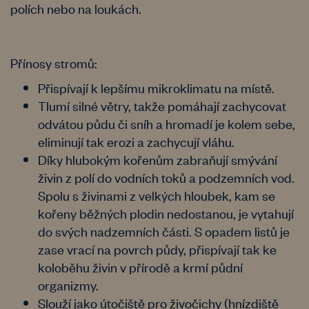
polích nebo na loukách.
Přínosy stromů:
Přispívají k lepšímu mikroklimatu na místě.
Tlumí silné větry, takže pomáhají zachycovat
odvátou půdu či sníh a hromadí je kolem sebe,
eliminují tak erozi a zachycují vláhu.
Díky hlubokým kořenům zabraňují smývání
živin z polí do vodních toků a podzemních vod.
Spolu s živinami z velkých hloubek, kam se
kořeny běžných plodin nedostanou, je vytahují
do svých nadzemních části. S opadem listů je
zase vrací na povrch půdy, přispívají tak ke
koloběhu živin v přírodě a krmí půdní
organizmy.
Slouží jako útočiště pro živočichy (hnízdiště