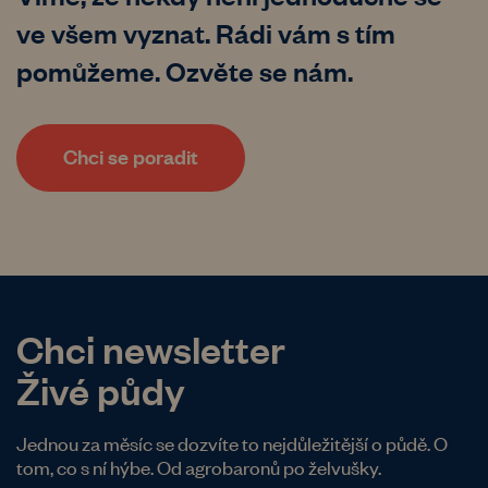
ve všem vyznat. Rádi vám s tím
pomůžeme. Ozvěte se nám.
Chci se poradit
Chci newsletter
Živé půdy
Jednou za měsíc se dozvíte to nejdůležitější o půdě. O
tom, co s ní hýbe. Od agrobaronů po želvušky.