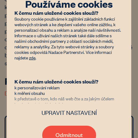
Používáme cookies
krajinná oblast, přírodní rezervace, přírodní
K čemu nám uložené cookies slouží?
památka apod.) je nutný souhlas orgánu ochrany
Soubory cookie používáme k zajištění základních funkcí
přírody. Nelze získat souhlas s výsadbou dřevin,
webových stránek a ke zlepšení vašeho online zážitku, k
personalizaci obsahu a reklam a analýze naší návštěvnosti.
pokud by výsadba byla v rozporu s předmětem
Informace o užívání našich stránek také dále sdílíme s
ochrany (např. výskyt vzácných světlomilných
našimi obchodními partnery z oblasti sociálních médií,
druhů rostlin a živočichů na loukách nebo přirozeně
reklamy a analytiky. Za tyto webové stránky a soubory
cookies odpovídá Nadace Partnerství. Více informací
bezlesích plochách jako jsou strmé svahy a
najdete
zde
.
skalnaté výchozy).
Reference
K čemu nám uložené cookies slouží?
k personalizování reklam
Dotační programy na obnovu krajiny
k měření obsahu
k představě o tom, kdo náš web čte a za jakým účelem
k vylepšování našich služeb
UPRAVIT NASTAVENÍ
Důvěřujete nám?
Jsme nezisková organizace financovaná donory, kterým jde
Náročnost
stejně jako nám o zastavení znehodnocování půdy v Česku.
Díky tomu, že nám dáte možnost uchovávat data o vaší
Odmítnout