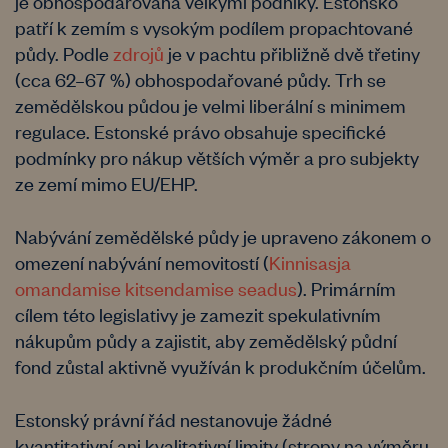
je obhospodařována velkými podniky. Estonsko
patří k zemím s vysokým podílem propachtované
půdy. Podle
zdrojů
je v pachtu přibližně dvě třetiny
(cca 62–67 %) obhospodařované půdy. Trh se
zemědělskou půdou je velmi liberální s minimem
regulace. Estonské právo obsahuje specifické
podmínky pro nákup větších výměr a pro subjekty
ze zemí mimo EU/EHP.
Nabývání zemědělské půdy je upraveno zákonem o
omezení nabývání nemovitostí (
Kinnisasja
omandamise kitsendamise seadus
). Primárním
cílem této legislativy je zamezit spekulativním
nákupům půdy a zajistit, aby zemědělský půdní
fond zůstal aktivně využíván k produkčním účelům.
Estonský právní řád nestanovuje žádné
kvantitativní ani kvalitativní limity (stropy na výměru