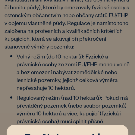
či bonitu půdy), které by omezovaly fyzické osoby s
estonským občanstvím nebo občany států EU/EHP
v objemu vlastněné půdy. Regulace je namísto toho
založena na profesních a kvalifikačních kritériích
kupujících, která se aktivují při překročení
stanovené výměry pozemku:
Volný režim (do 10 hektarů): Fyzické a
právnické osoby ze zemí EU/EHP mohou volně
a bez omezení nabývat zemědělské nebo
lesnické pozemky, jejichž celková výměra
nepřesahuje 10 hektarů.
Regulovaný režim (nad 10 hektarů): Pokud má
převáděný pozemek (nebo soubor pozemků)
výměru 10 hektarů a více, kupující (fyzická i
právnická osoba) musí splnit přísné
podmínky: