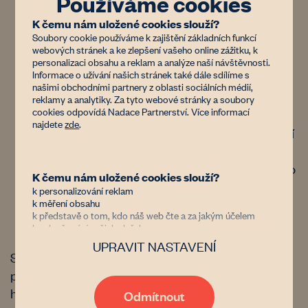
Používáme cookies
Musí prokázat, že se v Estonsku nebo jiném
K čemu nám uložené cookies slouží?
Soubory cookie používáme k zajištění základních funkcí
státě EU/EHP prokazatelně a nepřetržitě
webových stránek a ke zlepšení vašeho online zážitku, k
věnuje zemědělské produkci po dobu
personalizaci obsahu a reklam a analýze naší návštěvnosti.
minimálně tří bezprostředně předcházejících
Informace o užívání našich stránek také dále sdílíme s
našimi obchodními partnery z oblasti sociálních médií,
let.
reklamy a analytiky. Za tyto webové stránky a soubory
cookies odpovídá Nadace Partnerství. Více informací
U právnických osob musí tuto podmínku
najdete
zde
.
splňovat buď samotná společnost (vykazování
příjmů ze zemědělské činnosti), nebo členové
jejího statutárního orgánu. Alternativně lze tuto
K čemu nám uložené cookies slouží?
podmínku nahradit odpovídajícím
k personalizování reklam
k měření obsahu
zemědělským vzděláním.
k představě o tom, kdo náš web čte a za jakým účelem
k vylepšování našich služeb
UPRAVIT NASTAVENÍ
Důvěřujete nám?
Schvalovací řízení: Pokud zájemce výše uvedená
Jsme nezisková organizace financovaná donory, kterým jde
profesní kritéria nesplňuje, nákup půdy nad 10
stejně jako nám o zastavení znehodnocování půdy v Česku.
hektarů podléhá schválení samosprávou příslušné
Díky tomu, že nám dáte možnost uchovávat data o vaší
Odmítnout
aktivitě na našem webu, bude naše poradenství, databáze