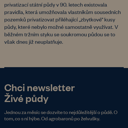
privatizací státní půdy v 90. letech existovala
pravidla, která umožňovala vlastníkům sousedních
pozemků privatizovat přiléhající „zbytkové“ kusy
půdy, které nebylo možné samostatně využívat. V
běžném tržním styku se soukromou půdou se to
však dnes již neuplatňuje.
Chci newsletter
Živé půdy
Jednou za měsíc se dozvíte to nejdůležitější o půdě. O
tom, co s ní hýbe. Od agrobaronů po želvušky.