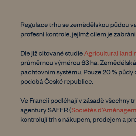
Regulace trhu se zemědělskou půdou ve F
profesní kontrole, jejímž cílem je zabr
Dle již citované studie
Agricultural land
průměrnou výměrou 63 ha. Zemědělská p
pachtovním systému. Pouze 20 % půdy obh
podobá České republice.
Ve Francii podléhají v zásadě všechny 
agentury SAFER (
Sociétés d’Aménageme
kontrolují trh s nákupem, prodejem a 