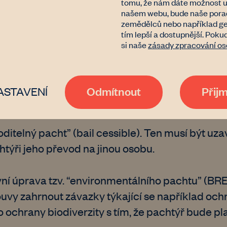
tomu, že nám dáte možnost uc
našem webu, bude naše porade
st a musí také splnit zákonné podmínky odborn
zemědělců nebo například ge
ýřem (např. neplacení pachtovného, poškozován
tím lepší a dostupnější. Poku
si naše
zásady zpracování os
ho zájmu.
í dlouhodobé varianty pachtu (o délce 18 nebo 25
Odmítnout
Přij
ASTAVENÍ
odového věku pachtýřem.
ditelný pacht” (bail cessible). Ten musí být uz
htýři jeho převod na jinou osobu.
ní úprava tzv. “environmentálního pachtu” (BRE 
uvy zahrnout závazky týkající se například oc
ochrany biodiverzity s tím, že pachtýř bude pla