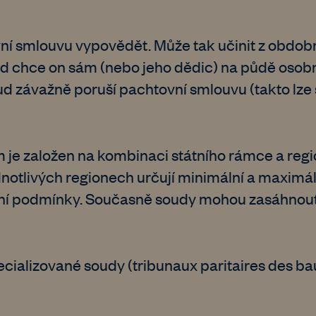
ní smlouvu vypovědět. Může tak učinit z obdob
ud chce on sám (nebo jeho dědic) na půdě osobn
ud závažně poruší pachtovní smlouvu (takto lze
m je založen na kombinaci státního rámce a regi
dnotlivých regionech určují minimální a maximá
stní podmínky. Současně soudy mohou zasáhnout
cializované soudy (tribunaux paritaires des bau