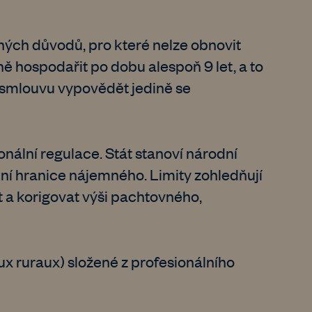
ných důvodů, pro které nelze obnovit
ě hospodařit po dobu alespoň 9 let, a to
 smlouvu vypovědět jedině se
onální regulace. Stát stanoví národní
lní hranice nájemného. Limity zohledňují
 a korigovat výši pachtovného,
x ruraux) složené z profesionálního