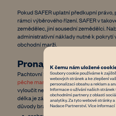
Pokud SAFER uplatní předkupní právo, p
rámci výběrového řízení. SAFER v tako
zemědělec, jiní sousední zemědělci. Nab
administrativní náklady nutné k pokrytí
obchodní marži.
Pronajímání zeměděls
K čemu nám uložené cookie
Soubory cookie používáme k zajiště
Pachtovní vztahy jsou ve Francii silně 
webových stránek a ke zlepšení vaš
pêche maritime
, zejména v ustanoveních
personalizaci obsahu a reklam a ana
Informace o užívání našich stránek 
vyloučit nebo jinak upravit smlouvou. Z
obchodními partnery z oblasti sociá
délka je zákonem stanovena na 9 let. Po
analytiky. Za tyto webové stránky 
důvody bránící obnovení. Těmito důvody
Nadace Partnerství. Více informací
osobní převzetí půdy vlastníkem neb