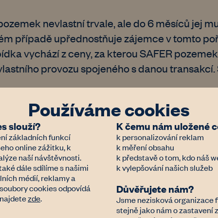
ozemek nevlastní trvale, ale do 6 měsíců jej m
vém případě upřednostňuje zájemce v tomto poř
ídka vychází z ceny, za kterou SAFER pozemek 
 vlastního provozu spojeného s danou transakcí
Používáme cookies
ké půdy (pacht)
s slouží?
K čemu nám uložené co
ní základních funkcí
k personalizování reklam
regulovány ve prospěch nájemce. Základní právn
eho online zážitku, k
k měření obsahu
 o pachtu zemědělské půdy (čl. L411-1 a násl.).
lýze naší návštěvnosti.
k představě o tom, kdo náš w
také dále sdílíme s našimi
k vylepšování našich služeb
ákladním typem pachtu je tzv. statut de fermage
lních médií, reklamy a
 jejím uplynutí se pacht automaticky obnovuje n
Důvěřujete nám?
a soubory cookies odpovídá
 podle zákona jsou:
 najdete
zde
.
Jsme nezisková organizace f
stejně jako nám o zastavení
o jeho blízkým rodinným příslušníkem, kteří cht