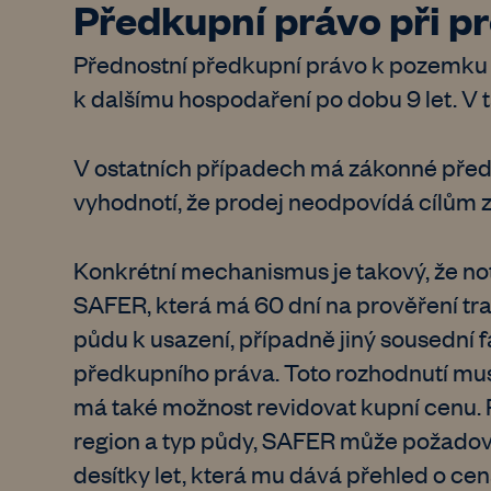
Předkupní právo při p
Přednostní předkupní právo k pozemku má
k dalšímu hospodaření po dobu 9 let. 
V ostatních případech má zákonné pře
vyhodnotí, že prodej neodpovídá cílům z
Konkrétní mechanismus je takový, že not
SAFER, která má 60 dní na prověření tran
půdu k usazení, případně jiný sousední 
předkupního práva. Toto rozhodnutí musí
má také možnost revidovat kupní cenu.
region a typ půdy, SAFER může požadovat
desítky let, která mu dává přehled o cená