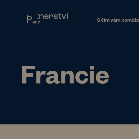
S čím vám pomůž
Francie