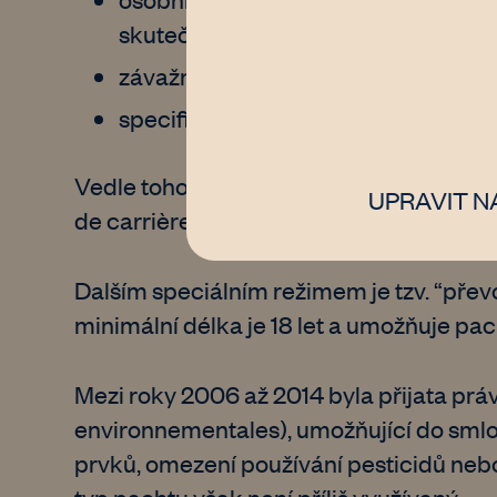
skutečně zahájit zemědělskou činno
závažné porušení povinností pacht
specifické zákonné důvody veřejné
Vedle tohoto standardního pachtu existuj
UPRAVIT N
de carrière) vázaný na dosažení důch
Dalším speciálním režimem je tzv. “převo
minimální délka je 18 let a umožňuje pac
Mezi roky 2006 až 2014 byla přijata práv
environnementales), umožňující do smlo
prvků, omezení používání pesticidů nebo 