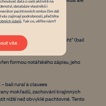
hovávat data o vaší aktivitě na
nství, databáze vlastníků i
é způsobilosti,
nerátor pachtovních smluv čím dál
í půdy),
d vás zajímají podrobnosti, přečtěte
obních údajů
. Tak co, věříte nám?
 let), nebo tzv. “kariérní pacht” (bail
mout vše
avřen formou notářského zápisu, jeho
– bail rural à clauses
hrany mokřadů, zachování krajinných
tit nižší než obvyklé pachtovné. Tento