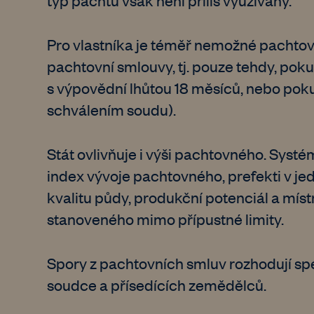
typ pachtu však není příliš využívaný.
Pro vlastníka je téměř nemožné pachtov
pachtovní smlouvy, tj. pouze tehdy, pok
s výpovědní lhůtou 18 měsíců, nebo pok
schválením soudu).
Stát ovlivňuje i výši pachtovného. Systé
index vývoje pachtovného, prefekti v je
kvalitu půdy, produkční potenciál a mí
stanoveného mimo přípustné limity.
Spory z pachtovních smluv rozhodují spe
soudce a přísedících zemědělců.