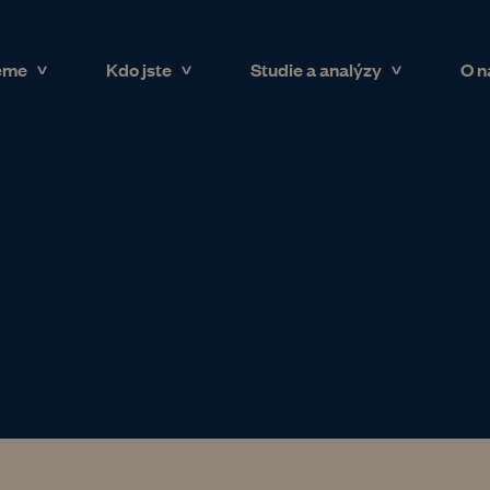
eme
Kdo jste
Studie a analýzy
O n