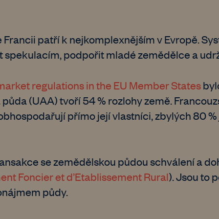
rancii patří k nejkomplexnějším v Evropě. Syst
ánit spekulacím, podpořit mladé zemědělce a udr
 market regulations in the EU Member States
byl
ůda (UAA) tvoří 54 % rozlohy země. Francouzs
ospodařují přímo její vlastníci, zbylých 80 % 
transakce se zemědělskou půdou schválení a doh
nt Foncier et d’Etablissement Rural
). Jsou to 
pronájmem půdy.