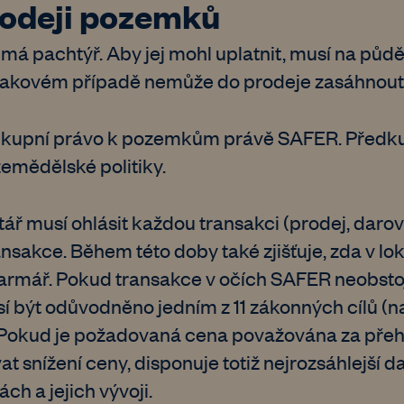
rodeji pozemků
 pachtýř. Aby jej mohl uplatnit, musí na půdě
V takovém případě nemůže do prodeje zasáhnou
dkupní právo k pozemkům právě SAFER. Předkup
emědělské politiky.
ář musí ohlásit každou transakci (prodej, darov
sakce. Během této doby také zjišťuje, zda v lok
farmář. Pokud transakce v očích SAFER neobstoj
 být odůvodněno jedním z 11 zákonných cílů (na
 Pokud je požadovaná cena považována za přeh
 snížení ceny, disponuje totiž nejrozsáhlejší d
ch a jejich vývoji.