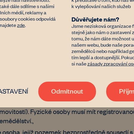
také dále sdílíme s našimi
k vylepšování našich služeb
lních médií, reklamy a
Důvěřujete nám?
a soubory cookies odpovídá
 najdete
zde
.
Jsme nezisková organizace f
bránit spekulacím se zemědělskou půdou, je i 
stejně jako nám o zastavení
tomu, že nám dáte možnost uc
m půdy subjekty, které na ní neplánují hospoda
našem webu, bude naše porade
ytváření racionálních hranic pozemků, a ochran
zemědělců nebo například ge
tím lepší a dostupnější. Poku
si naše
zásady zpracování os
Odmítnout
Přij
nejvyšší prioritu podle občanského zákoníku,
ASTAVENÍ
 pozemek využívá k zemědělské činnosti po dob
movitostí). Fyzické osoby musí mít registrovan
emědělství.,
e osoba, jejíž pozemek bezprostředně sousedí 