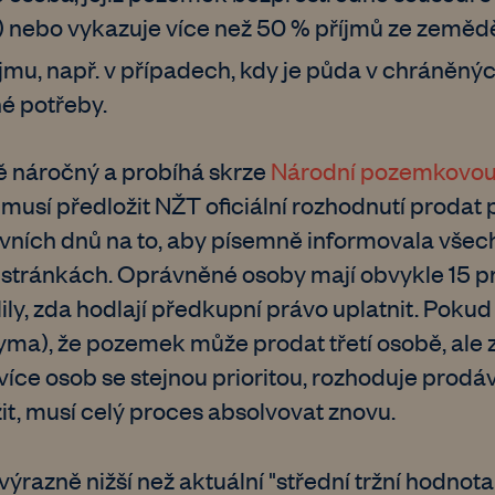
) nebo vykazuje více než 50 % příjmů ze zemědě
ájmu, např. v případech, kdy je půda v chráněný
é potřeby.
ně náročný a probíhá skrze
Národní pozemkovou
í musí předložit NŽT oficiální rozhodnutí proda
ních dnů na to, aby písemně informovala vše
 stránkách. Oprávněné osoby mají obvykle 15 p
ily, zda hodlají předkupní právo uplatnit. Poku
a), že pozemek může prodat třetí osobě, ale za 
íce osob se stejnou prioritou, rozhoduje prodá
it, musí celý proces absolvovat znovu.
výrazně nižší než aktuální "střední tržní hodnota"