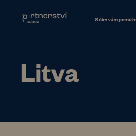
S čím vám pomůž
Litva