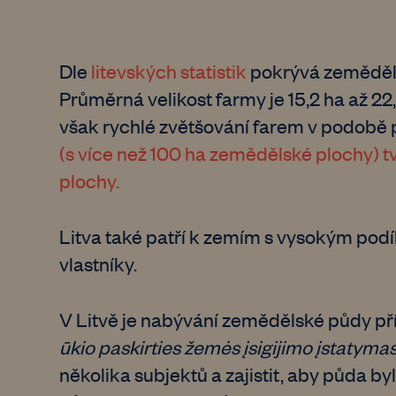
Dle
litevských statistik
pokrývá zemědělsk
Průměrná velikost farmy je 15,2 ha až 22,
však rychlé zvětšování farem v podobě
(s více než 100 ha zemědělské plochy) t
plochy.
Litva také patří k zemím s vysokým pod
vlastníky.
V Litvě je nabývání zemědělské půdy p
ūkio paskirties žemės įsigijimo įstatyma
několika subjektů a zajistit, aby půda b