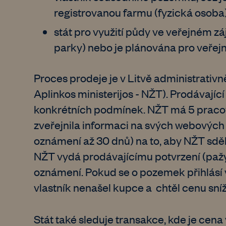
registrovanou farmu (fyzická osoba
stát pro využití půdy ve veřejném z
parky) nebo je plánována pro veřejn
Proces prodeje je v Litvě administrativ
Aplinkos ministerijos - NŽT). Prodávajíc
konkrétních podmínek. NŽT má 5 pracov
zveřejnila informaci na svých webových
oznámení až 30 dnů) na to, aby NŽT sděl
NŽT vydá prodávajícímu potvrzení (pažym
oznámení. Pokud se o pozemek přihlásí v
vlastník nenašel kupce a chtěl cenu sníž
Stát také sleduje transakce, kde je cena 