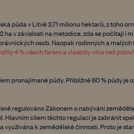
á půda v Litvě 3,71 milionu hektarů, z toho orná
2 ha v závislosti na metodice, zda se počítají i
 právnických osob. Naopak rodinných a malých
vořily 4 % všech farem a vlastnily více než pol
ílem pronajímané půdy. Přibližně 60 % půdy je 
řísně regulováno Zákonem o nabývání zeměděls
s
). Hlavním cílem těchto regulací je zabránit s
yla využívána k zemědělské činnosti. Proto je s