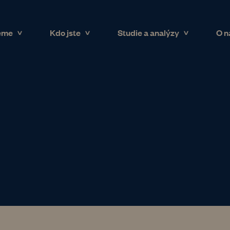
eme
Kdo jste
Studie a analýzy
O n