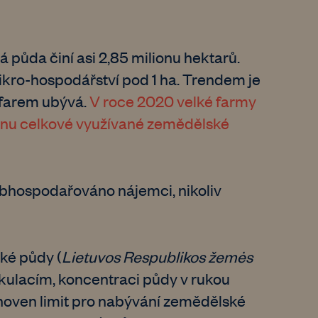
 půda činí asi 2,85 milionu hektarů.
 mikro-hospodářství pod 1 ha. Trendem je
 farem ubývá.
V roce 2020 velké farmy
ovinu celkové využívané zemědělské
obhospodařováno nájemci, nikoliv
ké půdy (
Lietuvos Respublikos žemės
pekulacím, koncentraci půdy v rukou
tanoven limit pro nabývání zemědělské