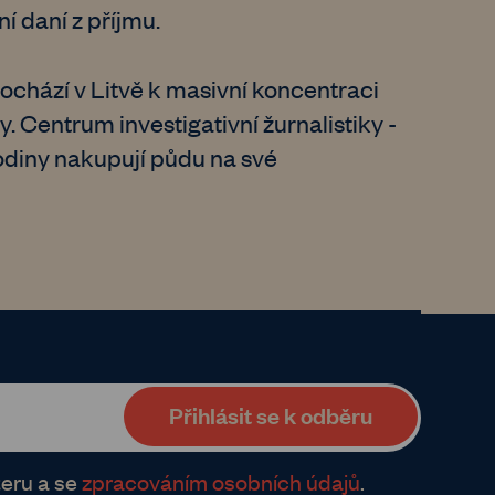
í daní z příjmu.
ochází v Litvě k masivní koncentraci
 Centrum investigativní žurnalistiky -
odiny nakupují půdu na své
eru a se
zpracováním osobních údajů
.