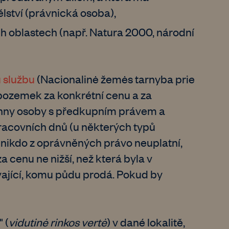
lství (právnická osoba),
ch oblastech (např. Natura 2000, národní
 službu
(Nacionalinė žemės tarnyba prie
t pozemek za konkrétní cenu a za
chny osoby s předkupním právem a
racovních dnů (u některých typů
d nikdo z oprávněných právo neuplatní,
cenu ne nižší, než která byla v
vající, komu půdu prodá. Pokud by
 (
vidutinė rinkos vertė
) v dané lokalitě,