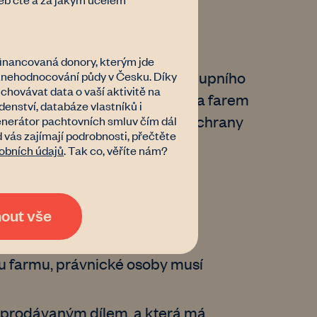
inancovaná donory, kterým jde
předkupní právo. Účelem předkupního
 znehodnocování půdy v Česku. Díky
hovávat data o vaší aktivitě na
řit, dále konsolidace pozemků a farem
nství, databáze vlastníků i
a veřejného zájmu, například ochrany
nerátor pachtovních smluv čím dál
d vás zajímají podrobnosti, přečtěte
obních údajů
. Tak co, věříte nám?
mout vše
u nejméně 1 roku na základě
ou farmu, právnické osoby musí
s prodávaným dílem, a která má