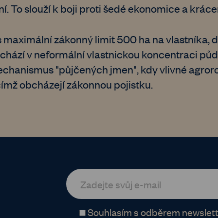
 To slouží k boji proti šedé ekonomice a krácen
 maximální zákonný limit 500 ha na vlastníka, d
ází v neformální vlastnickou koncentraci půdy.
echanismus "půjčených jmen", kdy vlivné agror
ímž obcházejí zákonnou pojistku.
Souhlasím s odběrem newslett