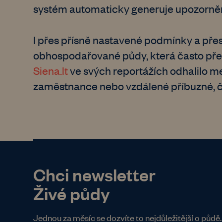
systém automaticky generuje upozornění.
I přes přísně nastavené podmínky a přes
obhospodařované půdy, která často přech
Siena.lt
ve svých reportážích odhalilo m
zaměstnance nebo vzdálené příbuzné, č
Chci newsletter
Živé půdy
Jednou za měsíc se dozvíte to nejdůležitější o půdě.