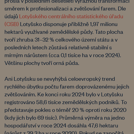
prošla v posledním desetiletí výraznou transformací
směrem k profesionalizaci a zvětšování farem. Dle
údajů
Lotyšského centrálního statistického úřadu
(CSB)
Lotyšsko disponuje přibližně 1,97 milionu
hektarů využívané zemědělské půdy. Tato plocha
tvoří zhruba 31–32 % celkového území státu a v
posledních letech zůstává relativně stabilní s
mírným nárůstem (cca 0,1 tisíce ha v roce 2024).
Většinu plochy tvoří orná půda.
Ani Lotyšsku se nevyhýbá celoevropský trend
rychlého úbytku počtu farem doprovázenému jejich
zvětšováním. Ke konci roku 2024 bylo v Lotyšsku
registrováno 58,6 tisíce zemědělských podniků. To
představuje pokles o téměř 20 % oproti roku 2020
(kdy jich bylo 69 tisíc). Průměrná výměra na jedno
hospodářství v roce 2024 dosáhla 47,6 hektaru
(nárůst z 39,3 ha v roce 2020). Pokud se započítá