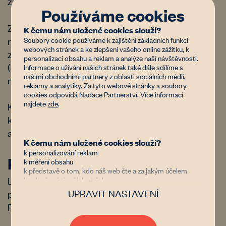
zahájí do jednoho roku od nákupu.
Používáme cookies
Zákon stanoví i horní limity vlastnictví. Jednotlivec
K čemu nám uložené cookies slouží?
Soubory cookie používáme k zajištění základních funkcí
nebo firma mohou vlastnit maximálně 2 000 ha
webových stránek a ke zlepšení vašeho online zážitku, k
zemědělské půdy. Skupina spřízněných osob
personalizaci obsahu a reklam a analýze naší návštěvnosti.
(manželé, rodiče, děti, holdingové společnosti)
Informace o užívání našich stránek také dále sdílíme s
našimi obchodními partnery z oblasti sociálních médií,
může společně vlastnit maximálně 4 000 ha.
reklamy a analytiky. Za tyto webové stránky a soubory
cookies odpovídá Nadace Partnerství. Více informací
najdete
zde
.
Každá transakce vyžaduje souhlas obecní komise,
která monitoruje legalitu převodu, což zvyšuje
administrativní zátěž a časovou náročnost.
K čemu nám uložené cookies slouží?
k personalizování reklam
Předkupní právo
k měření obsahu
k představě o tom, kdo náš web čte a za jakým účelem
k vylepšování našich služeb
Lotyšský systém upravuje zákonné předkupní
UPRAVIT NASTAVENÍ
právo v případě prodeje zemědělské půdy.
Důvěřujete nám?
Předkupní právo mají v tomto pořadí:
Jsme nezisková organizace financovaná donory, kterým jde
stejně jako nám o zastavení znehodnocování půdy v Česku.
spoluvlastníci,