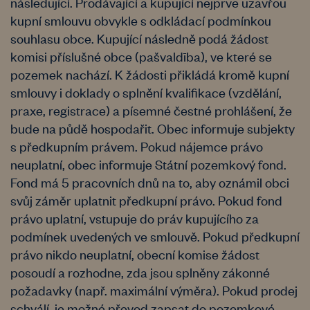
následující. Prodávající a kupující nejprve uzavřou
kupní smlouvu obvykle s odkládací podmínkou
souhlasu obce. Kupující následně podá žádost
komisi příslušné obce (pašvaldība), ve které se
pozemek nachází. K žádosti přikládá kromě kupní
smlouvy i doklady o splnění kvalifikace (vzdělání,
praxe, registrace) a písemné čestné prohlášení, že
bude na půdě hospodařit. Obec informuje subjekty
s předkupním právem. Pokud nájemce právo
neuplatní, obec informuje Státní pozemkový fond.
Fond má 5 pracovních dnů na to, aby oznámil obci
svůj záměr uplatnit předkupní právo. Pokud fond
právo uplatní, vstupuje do práv kupujícího za
podmínek uvedených ve smlouvě. Pokud předkupní
právo nikdo neuplatní, obecní komise žádost
posoudí a rozhodne, zda jsou splněny zákonné
požadavky (např. maximální výměra). Pokud prodej
schválí, je možné převod zapsat do pozemkové