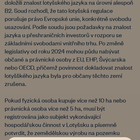
doložili znalost lotyšského jazyka na úrovni alespoň
B2. Soud rozhodl, že tato lotyšská regulace
porušuje právo Evropské unie, konkrétně svobodu
usazování. Podle soudu jsou požadavky na znalost
jazyka u přeshraničních investorů v rozporu se
základními svobodami vnitřního trhu. Po změně
legislativy od roku 2024 mohou půdu nabývat
občané a právnické osoby z EU, EHP, Švýcarska
nebo OECD, přičemž povinnost dokladovat znalost
lotyšškého jazyka byla pro občany těchto zemí
zrušena.
Pokud fyzická osoba kupuje více než 10 ha nebo
právnická osoba více než 5 ha, musí být
registrována jako subjekt vykonávající
hospodářskou činnost v Lotyšsku a písemně
potvrdit, že zemědělskou výrobu na pozemku