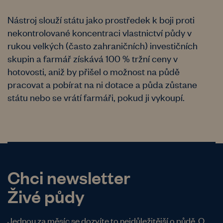
Nástroj slouží státu jako prostředek k boji proti
nekontrolované koncentraci vlastnictví půdy v
rukou velkých (často zahraničních) investičních
skupin a farmář získává 100 % tržní ceny v
hotovosti, aniž by přišel o možnost na půdě
pracovat a pobírat na ni dotace a půda zůstane
státu nebo se vrátí farmáři, pokud ji vykoupí.
Chci newsletter
Živé půdy
Jednou za měsíc se dozvíte to nejdůležitější o půdě. O