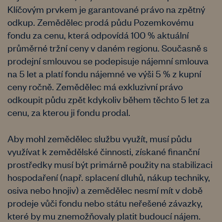
Klíčovým prvkem je garantované právo na zpětný
odkup. Zemědělec prodá půdu Pozemkovému
fondu za cenu, která odpovídá 100 % aktuální
průměrné tržní ceny v daném regionu. Současně s
prodejní smlouvou se podepisuje nájemní smlouva
na 5 let a platí fondu nájemné ve výši 5 % z kupní
ceny ročně. Zemědělec má exkluzivní právo
odkoupit půdu zpět kdykoliv během těchto 5 let za
cenu, za kterou ji fondu prodal.
Aby mohl zemědělec službu využít, musí půdu
využívat k zemědělské činnosti, získané finanční
prostředky musí být primárně použity na stabilizaci
hospodaření (např. splacení dluhů, nákup techniky,
osiva nebo hnojiv) a zemědělec nesmí mít v době
prodeje vůči fondu nebo státu neřešené závazky,
které by mu znemožňovaly platit budoucí nájem.