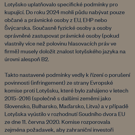
Lotyšsko uplatňovalo specifické podmínky pro
kupující. Do roku 2024 mohli půdu nabývat pouze
občané a právnické osoby z EU, EHP nebo
Švýcarska. Současně fyzické osoby a osoby
oprávněné zastupovat právnické osoby (pokud
vlastnily více než polovinu hlasovacích práv ve
firmě) musely doložit znalost lotyšského jazyka na
úrovni alespoň B2.
Takto nastavené podmínky vedly k řízení o porušení
povinnosti (infringement) ze strany Evropské
komise proti Lotyšsku, které bylo zahájeno v letech
2015–2016 (společně s dalšími zeměmi jako
Slovensko, Bulharsko, Maďarsko, Litva) a v případě
Lotyšska vyústilo v rozhodnutí Soudního dvora EU
ze dne 11. června 2020. Komise rozporovala
zejména požadavek, aby zahraniční investoři