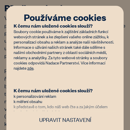
Předkupní právo
Používáme cookies
V Německu neexistuje přímé zákonné předkupní
právo jednotlivých farmářů vůči nezemědělcům, ale
K čemu nám uložené cookies slouží?
Soubory cookie používáme k zajištění základních funkcí
předkupní právo lze poněkud komplikovaně
webových stránek a ke zlepšení vašeho online zážitku, k
uplatnit prostřednictvím státních institucí. Jeho
personalizaci obsahu a reklam a analýze naší návštěvnosti.
Informace o užívání našich stránek také dále sdílíme s
uplatnění je navázáno na schvalovací proces
našimi obchodními partnery z oblasti sociálních médií,
prodeje zemědělské půdy.
reklamy a analytiky. Za tyto webové stránky a soubory
cookies odpovídá Nadace Partnerství. Více informací
najdete
zde
.
Právním základem předkupního práva je zákon o
říšském osídlování (
Reichssiedlungsgesetz
). Pokud
by měl být podle zákona o pozemkových
K čemu nám uložené cookies slouží?
transakcích zamítnut prodej zemědělské půdy,
k personalizování reklam
může vůči prodejci uplatnit své předkupní právo
k měření obsahu
k představě o tom, kdo náš web čte a za jakým účelem
veřejnoprávní sídelní společnost
k vylepšování našich služeb
(Landgesellschaft). Sídelní společnost pozemek
UPRAVIT NASTAVENÍ
Důvěřujete nám?
koupí a zaregistruje. Následně jej prodá farmáři,
Jsme nezisková organizace financovaná donory, kterým jde