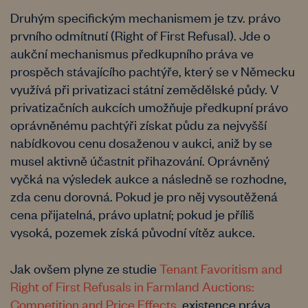
Druhým specifickým mechanismem je tzv. právo
prvního odmítnutí (Right of First Refusal). Jde o
aukční mechanismus předkupního práva ve
prospěch stávajícího pachtýře, který se v Německu
využívá při privatizaci státní zemědělské půdy. V
privatizačních aukcích umožňuje předkupní právo
oprávněnému pachtýři získat půdu za nejvyšší
nabídkovou cenu dosaženou v aukci, aniž by se
musel aktivně účastnit přihazování. Oprávněný
vyčká na výsledek aukce a následně se rozhodne,
zda cenu dorovná. Pokud je pro něj vysoutěžená
cena přijatelná, právo uplatní; pokud je příliš
vysoká, pozemek získá původní vítěz aukce.
Jak ovšem plyne ze studie
Tenant Favoritism and
Right of First Refusals in Farmland Auctions:
Competition and Price Effects
, existence práva