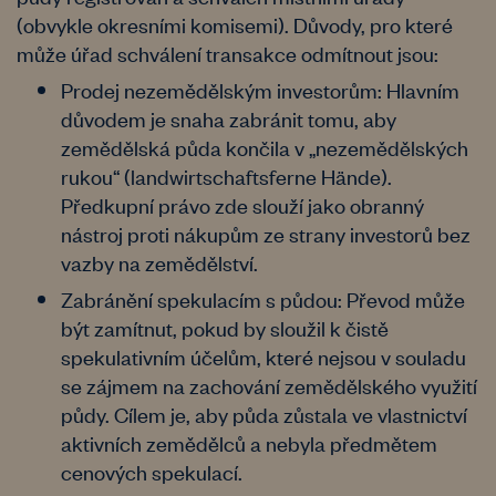
(obvykle okresními komisemi). Důvody, pro které
může úřad schválení transakce odmítnout jsou:
Prodej nezemědělským investorům: Hlavním
důvodem je snaha zabránit tomu, aby
zemědělská půda končila v „nezemědělských
rukou“ (landwirtschaftsferne Hände).
Předkupní právo zde slouží jako obranný
nástroj proti nákupům ze strany investorů bez
vazby na zemědělství.
Zabránění spekulacím s půdou: Převod může
být zamítnut, pokud by sloužil k čistě
spekulativním účelům, které nejsou v souladu
se zájmem na zachování zemědělského využití
půdy. Cílem je, aby půda zůstala ve vlastnictví
aktivních zemědělců a nebyla předmětem
cenových spekulací.