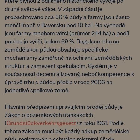
které plynou z odlišného historického vývoje po
druhé světové válce. V západní části je
propachtováno cca 56 % půdy a farmy jsou často
menší (např. v Bavorsku pod 10 ha). Na východě
jsou farmy mnohem větší (průměr 244 ha) a podíl
pachtu je vyšší, kolem 69 %. Regulace trhu se
zemědělskou půdou obsahuje specifické
mechanismy zaměřené na ochranu zemědělských
struktur a zamezení spekulacím. Systém je v
současnosti decentralizovaný, neboť kompetence k
úpravě trhu s půdou přešla v roce 2006 na
jednotlivé spolkové země.
Hlavním předpisem upravujícím prodej půdy je
Zákon o pozemkových transakcích
(
Grundstückverkehrsgesetz
) z roku 1961. Podle
tohoto zákona musí být každý nákup zemědělské
půdy registrován a schválen místními úřady