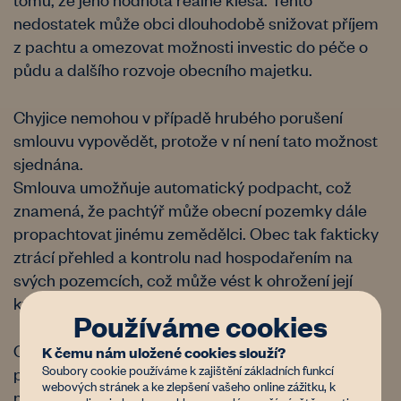
nedostatek může obci dlouhodobě snižovat příjem
z pachtu a omezovat možnosti investic do péče o
půdu a dalšího rozvoje obecního majetku.
Chyjice nemohou v případě hrubého porušení
smlouvu vypovědět, protože v ní není tato možnost
sjednána.
Smlouva umožňuje automatický podpacht, což
znamená, že pachtýř může obecní pozemky dále
propachtovat jinému zemědělci. Obec tak fakticky
ztrácí přehled a kontrolu nad hospodařením na
svých pozemcích, což může vést k ohrožení její
kvality a poklesu ceny nemovitosti.
Používáme cookies
Obec využila poradenství, ale změny v nastavení
K čemu nám uložené cookies slouží?
Soubory cookie používáme k zajištění základních funkcí
pachtu nakonec kvůli složitým místním vztahům
webových stránek a ke zlepšení vašeho online zážitku, k
nerealizovala.