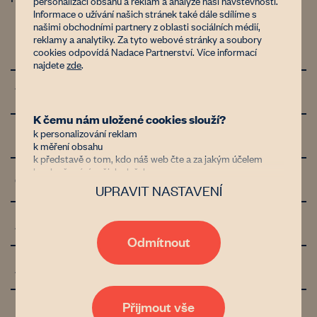
personalizaci obsahu a reklam a analýze naší návštěvnosti.
Informace o užívání našich stránek také dále sdílíme s
našimi obchodními partnery z oblasti sociálních médií,
reklamy a analytiky. Za tyto webové stránky a soubory
Doba pachtu a opatření pro půdu
1/8
cookies odpovídá Nadace Partnerství. Více informací
najdete
zde
.
Výše pachtovného
1/4
K čemu nám uložené cookies slouží?
k personalizování reklam
Inflační doložka
0/0.5
k měření obsahu
k představě o tom, kdo náš web čte a za jakým účelem
k vylepšování našich služeb
Ochrana neplnění smlouvy
2/4
UPRAVIT NASTAVENÍ
Důvěřujete nám?
Jsme nezisková organizace financovaná donory, kterým jde
Automatický podpacht
0/2
stejně jako nám o zastavení znehodnocování půdy v Česku.
Díky tomu, že nám dáte možnost uchovávat data o vaší
Odmítnout
aktivitě na našem webu, bude naše poradenství, databáze
vlastníků i zemědělců nebo například generátor
Automatické prodloužení
2/2
pachtovních smluv čím dál tím lepší a dostupnější. Pokud
vás zajímají podrobnosti, přečtěte si naše
zásady
zpracování osobních údajů
. Tak co, věříte nám?
Přijmout vše