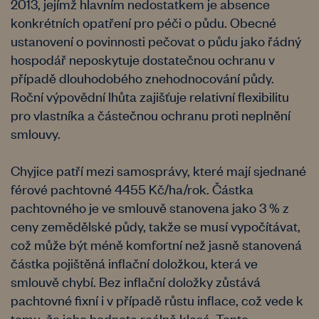
2013, jejímž hlavním nedostatkem je absence
konkrétních opatření pro péči o půdu. Obecné
ustanovení o povinnosti pečovat o půdu jako řádný
hospodář neposkytuje dostatečnou ochranu v
případě dlouhodobého znehodnocování půdy.
Roční výpovědní lhůta zajišťuje relativní flexibilitu
pro vlastníka a částečnou ochranu proti neplnění
smlouvy.
Chyjice patří mezi samosprávy, které mají sjednané
férové pachtovné 4455 Kč/ha/rok. Částka
pachtovného je ve smlouvě stanovena jako 3 % z
ceny zemědělské půdy, takže se musí vypočítávat,
což může být méně komfortní než jasně stanovená
částka pojištěná inflační doložkou, která ve
smlouvě chybí. Bez inflační doložky zůstává
pachtovné fixní i v případě růstu inflace, což vede k
tomu, že jeho hodnota reálně klesá. Tento