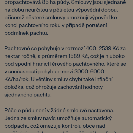
propachtovává 85 ha půdy. Smlouvy jsou sjednané
na dobu neurčitou s pětiletou výpovědní dobou,
přičemž některé smlouvy umožňují výpověď ke
konci pachtovního roku v případě porušení
podmínek pachtu.
Pachtovné se pohybuje v rozmezí 400–2539 Kč za
hektar ročně, s průměrem 1589 Kč, což je hluboko
pod spodní hranicí férového pachtovného, které se
v současnosti pohybuje mezi 3000-6000
Kč/ha/rok. U většiny smluv chybí také inflační
doložka, což ohrožuje zachování hodnoty
sjednaného pachtu.
Péče o půdu není v žádné smlouvě nastavena.
Jedna ze smluv navíc umožňuje automatický
podpacht, což omezuje kontrolu obce nad
využíváním jejích pozemků a může dále ovlivnit