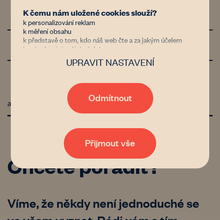
K čemu nám uložené cookies slouží?
Automatický podpacht
2/2
k personalizování reklam
k měření obsahu
k představě o tom, kdo náš web čte a za jakým účelem
Předkupní právo
2/2
k vylepšování našich služeb
UPRAVIT NASTAVENÍ
Důvěřujete nám?
Jsme nezisková organizace financovaná donory, kterým jde
stejně jako nám o zastavení znehodnocování půdy v Česku.
Díky tomu, že nám dáte možnost uchovávat data o vaší
Odmítnout
aktualizováno k: 26. 11. 2024
aktivitě na našem webu, bude naše poradenství, databáze
vlastníků i zemědělců nebo například generátor
pachtovních smluv čím dál tím lepší a dostupnější. Pokud
vás zajímají podrobnosti, přečtěte si naše
zásady
zpracování osobních údajů
. Tak co, věříte nám?
Přijmout vše
Chcete poradit?
Víme, že někdy není jednoduché se
ve všem vyznat. Rádi vám s tím