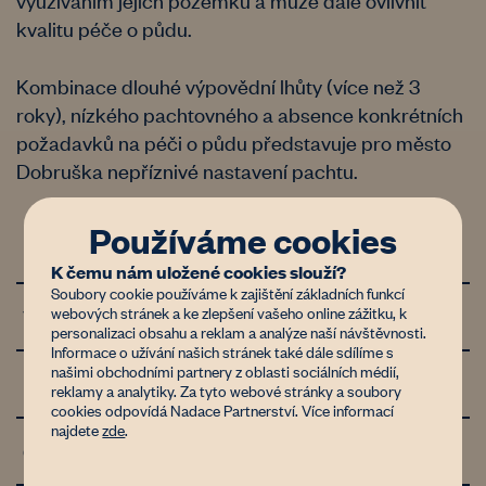
kvalitu péče o půdu.
Kombinace dlouhé výpovědní lhůty (více než 3
roky), nízkého pachtovného a absence konkrétních
požadavků na péči o půdu představuje pro město
Dobruška nepříznivé nastavení pachtu.
Používáme cookies
Doba pachtu a opatření pro půdu
0/8
K čemu nám uložené cookies slouží?
Soubory cookie používáme k zajištění základních funkcí
webových stránek a ke zlepšení vašeho online zážitku, k
Výše pachtovného
0/4
personalizaci obsahu a reklam a analýze naší návštěvnosti.
Informace o užívání našich stránek také dále sdílíme s
našimi obchodními partnery z oblasti sociálních médií,
Inflační doložka
0/0.5
reklamy a analytiky. Za tyto webové stránky a soubory
cookies odpovídá Nadace Partnerství. Více informací
najdete
zde
.
Ochrana neplnění smlouvy
3/4