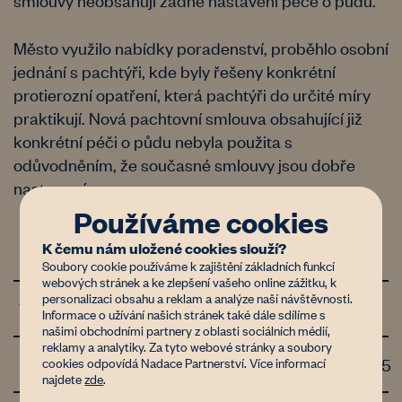
Město využilo nabídky poradenství, proběhlo osobní
jednání s pachtýři, kde byly řešeny konkrétní
protierozní opatření, která pachtýři do určité míry
praktikují. Nová pachtovní smlouva obsahující již
konkrétní péči o půdu nebyla použita s
odůvodněním, že současné smlouvy jsou dobře
nastavené.
Používáme cookies
K čemu nám uložené cookies slouží?
Doba pachtu a opatření pro půdu
1/8
Soubory cookie používáme k zajištění základních funkcí
webových stránek a ke zlepšení vašeho online zážitku, k
personalizaci obsahu a reklam a analýze naší návštěvnosti.
Výše pachtovného
1/4
Informace o užívání našich stránek také dále sdílíme s
našimi obchodními partnery z oblasti sociálních médií,
reklamy a analytiky. Za tyto webové stránky a soubory
Inflační doložka
0.5/0.5
cookies odpovídá Nadace Partnerství. Více informací
najdete
zde
.