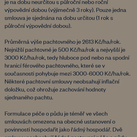
je na dobu neurčitou s půlroční nebo roční
výpovědní dobou (výjimečně 3 roky). Pouze jedna
smlouva je sjednána na dobu určitou (1 rok s
půlroční výpovědní dobou).
Průměrná výše pachtovného je 2613 Kč/ha/rok.
Nejnižší pachtovné je 500 Kč/ha/rok a nejvyšší je
3000 Kč/ha/rok, tedy hluboce pod nebo na spodní
hranicí férového pachtovného, které se v
současnosti pohybuje mezi 3000-6000 Kč/ha/rok.
Některé pachtovní smlouvy neobsahují inflační
doložku, což ohrožuje zachování hodnoty
sjednaného pachtu.
Formulace péče o půdu je téměř ve všech
smlouvách omezena na obecné ustanovení o
povinnosti hospodařit jako řádný hospodář. Dvě
smlouvy neobsahují žádné nastavení péče o půdu.